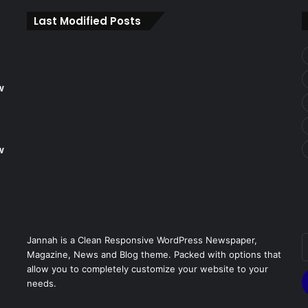
Last Modified Posts
w
w
E
Jannah is a Clean Responsive WordPress Newspaper,
v
Magazine, News and Blog theme. Packed with options that
a
allow you to completely customize your website to your
E
needs.