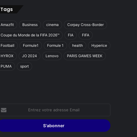
Tags
Amazfit
Business
cinema
Corpay Cross-Border
Coupe du Monde de la FIFA 2026™
FIA
FIFA
Football
Formule1
Formule 1
health
Hyperice
HYROX
JO 2024
Lenovo
PARIS GAMES WEEK
PUMA
sport
ntrez
otre
dresse
mail