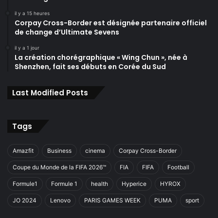
il y a 15 heures
Corpay Cross-Border est désignée partenaire officiel
de change d’Ultimate Sevens
il y a 1 jour
La création chorégraphique « Wing Chun », née à
Shenzhen, fait ses débuts en Corée du Sud
Last Modified Posts
Tags
Amazfit
Business
cinema
Corpay Cross-Border
Coupe du Monde de la FIFA 2026™
FIA
FIFA
Football
Formule1
Formule 1
health
Hyperice
HYROX
JO 2024
Lenovo
PARIS GAMES WEEK
PUMA
sport