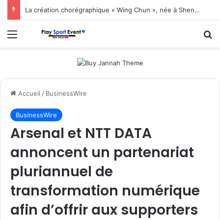
La création chorégraphique « Wing Chun », née à Shenzhen, fait ses débuts en Corée du Sud
Menu
R
Accueil
/
BusinessWire
BusinessWire
Arsenal et NTT DATA
annoncent un partenariat
pluriannuel de
transformation numérique
afin d’offrir aux supporters