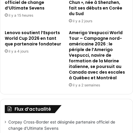
officiel de change
Chun », née à Shenzhen,
d’Ultimate Sevens
fait ses débuts en Corée
du Sud
il y a 15 heures
il y a 2 jours
Lenovo soutient l’Esports
Amerigo Vespucci World
World Cup 2026 en tant
Tour – Campagne nord-
que partenaire fondateur
américaine 2026 : le
périple de l’Amerigo
il y a 4 jours
Vespucci, navire de
formation de la Marine
italienne, se poursuit au
Canada avec des escales
à Québec et Montréal
il y a 2 semaines
Flux d’actualité
Corpay Cross-Border est désignée partenaire officiel de
change d’Ultimate Sevens