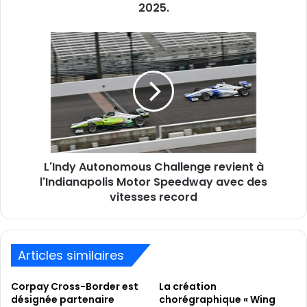
nouvelle
2025.
édition
en
L'Indy
février
Autonomous
2025.
Challenge
revient
à
l'Indianapolis
Motor
Speedway
avec
L'Indy Autonomous Challenge revient à
des
vitesses
l'Indianapolis Motor Speedway avec des
record
vitesses record
Articles similaires
Corpay Cross-Border est
La création
désignée partenaire
chorégraphique « Wing