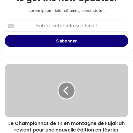
Lorem ipsum dolor sit amet, consectetur.
Entrez
votre
adresse
Email
Le
Championnat
de
tir
en
montagne
de
Fujairah
revient
Le Championnat de tir en montagne de Fujairah
pour
une
revient pour une nouvelle édition en février