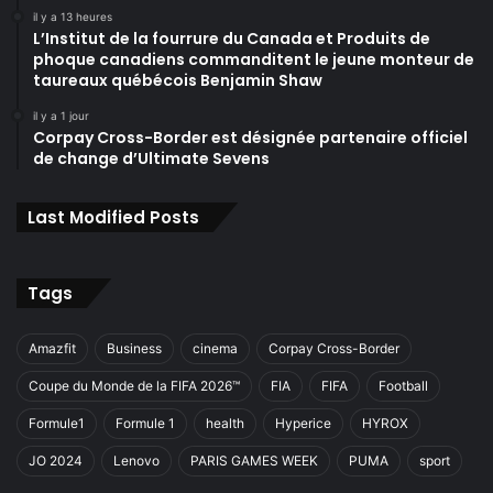
il y a 13 heures
L’Institut de la fourrure du Canada et Produits de
phoque canadiens commanditent le jeune monteur de
taureaux québécois Benjamin Shaw
il y a 1 jour
Corpay Cross-Border est désignée partenaire officiel
de change d’Ultimate Sevens
Last Modified Posts
Tags
Amazfit
Business
cinema
Corpay Cross-Border
Coupe du Monde de la FIFA 2026™
FIA
FIFA
Football
Formule1
Formule 1
health
Hyperice
HYROX
JO 2024
Lenovo
PARIS GAMES WEEK
PUMA
sport