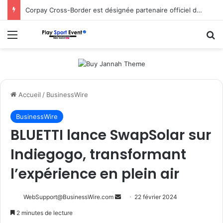
Corpay Cross-Border est désignée partenaire officiel de change d’Ultimate Sevens
Menu
R
Accueil
/
BusinessWire
BusinessWire
BLUETTI lance SwapSolar sur
Indiegogo, transformant
l’expérience en plein air
Envoyer
WebSupport@BusinessWire.com
22 février 2024
un
2 minutes de lecture
courriel