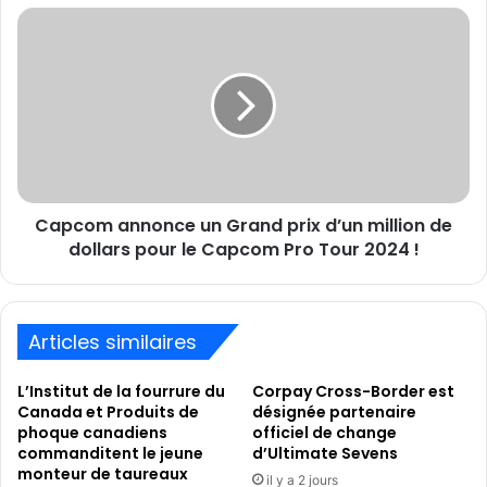
Europe
Capcom
annonce
un
Grand
prix
d’un
million
de
dollars
Capcom annonce un Grand prix d’un million de
pour
le
dollars pour le Capcom Pro Tour 2024 !
Capcom
Pro
Tour
2024
Articles similaires
!
L’Institut de la fourrure du
Corpay Cross-Border est
Canada et Produits de
désignée partenaire
phoque canadiens
officiel de change
commanditent le jeune
d’Ultimate Sevens
monteur de taureaux
il y a 2 jours