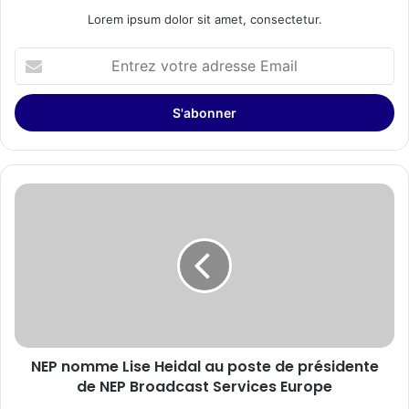
Lorem ipsum dolor sit amet, consectetur.
Entrez
votre
adresse
Email
NEP
nomme
Lise
Heidal
au
poste
de
présidente
de
NEP nomme Lise Heidal au poste de présidente
NEP
Broadcast
de NEP Broadcast Services Europe
Services