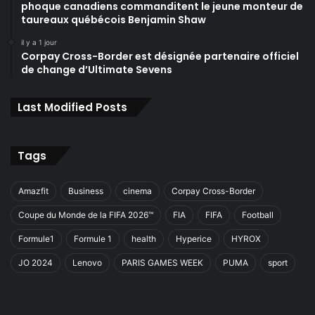
phoque canadiens commanditent le jeune monteur de
taureaux québécois Benjamin Shaw
il y a 1 jour
Corpay Cross-Border est désignée partenaire officiel
de change d’Ultimate Sevens
Last Modified Posts
Tags
Amazfit
Business
cinema
Corpay Cross-Border
Coupe du Monde de la FIFA 2026™
FIA
FIFA
Football
Formule1
Formule 1
health
Hyperice
HYROX
JO 2024
Lenovo
PARIS GAMES WEEK
PUMA
sport