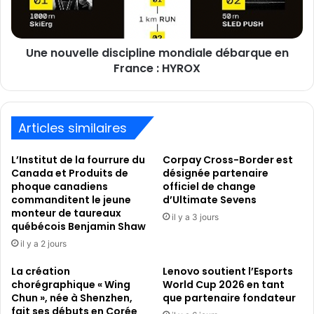
au
France
parrainage
:
des
HYROX
Nitto
Une nouvelle discipline mondiale débarque en
ATP
France : HYROX
Finals
Articles similaires
L’Institut de la fourrure du
Corpay Cross-Border est
Canada et Produits de
désignée partenaire
phoque canadiens
officiel de change
commanditent le jeune
d’Ultimate Sevens
monteur de taureaux
il y a 3 jours
québécois Benjamin Shaw
il y a 2 jours
La création
Lenovo soutient l’Esports
chorégraphique « Wing
World Cup 2026 en tant
Chun », née à Shenzhen,
que partenaire fondateur
fait ses débuts en Corée