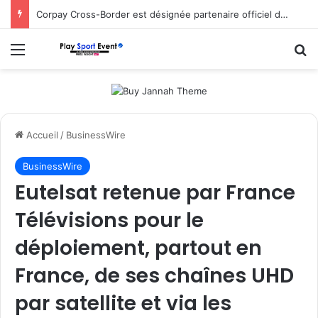
Corpay Cross-Border est désignée partenaire officiel de change d’Ultimate Sevens
Menu
R
Accueil
/
BusinessWire
BusinessWire
Eutelsat retenue par France
Télévisions pour le
déploiement, partout en
France, de ses chaînes UHD
par satellite et via les