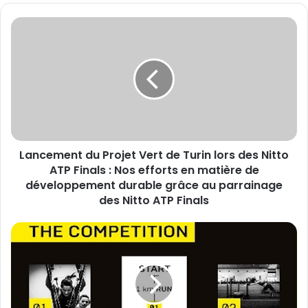
Lancement
du
Projet
Vert
de
Turin
lors
des
Nitto
Lancement du Projet Vert de Turin lors des Nitto
ATP
Finals
ATP Finals : Nos efforts en matière de
:
développement durable grâce au parrainage
Nos
des Nitto ATP Finals
efforts
en
Une
matière
nouvelle
de
discipline
développement
mondiale
durable
débarque
grâce
en