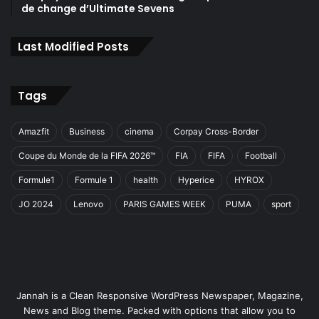
de change d’Ultimate Sevens
Last Modified Posts
Tags
Amazfit
Business
cinema
Corpay Cross-Border
Coupe du Monde de la FIFA 2026™
FIA
FIFA
Football
Formule1
Formule 1
health
Hyperice
HYROX
JO 2024
Lenovo
PARIS GAMES WEEK
PUMA
sport
Jannah is a Clean Responsive WordPress Newspaper, Magazine,
News and Blog theme. Packed with options that allow you to