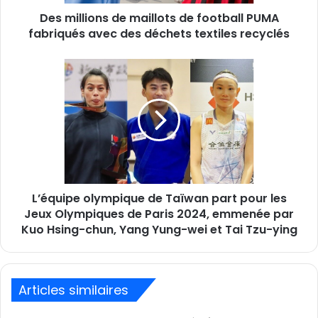
avec
Des millions de maillots de football PUMA
des
déchets
fabriqués avec des déchets textiles recyclés
textiles
recyclés
L’équipe
olympique
de
Taïwan
part
pour
les
Jeux
Olympiques
L’équipe olympique de Taïwan part pour les
de
Paris
Jeux Olympiques de Paris 2024, emmenée par
2024,
Kuo Hsing-chun, Yang Yung-wei et Tai Tzu-ying
emmenée
par
Kuo
Hsing-
Articles similaires
chun,
Yang