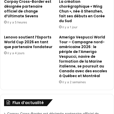
Corpay Cross-Border est
La création
Yung-
désignée partenaire
chorégraphique « Wing
wei
officiel de change
Chun », née à Shenzhen,
et
d’Ultimate Sevens
fait ses débuts en Corée
du Sud
Tai
il y a 5 heures
Tzu-
il y a 1 jour
ying
Lenovo soutient l’Esports
Amerigo Vespucci World
World Cup 2026 en tant
Tour – Campagne nord-
que partenaire fondateur
américaine 2026 : le
périple de l’Amerigo
il y a 4 jours
Vespucci, navire de
formation de la Marine
italienne, se poursuit au
Canada avec des escales
à Québec et Montréal
il y a 2 semaines
Flux d’actualité
Corpay Cross-Border est désignée partenaire officiel de