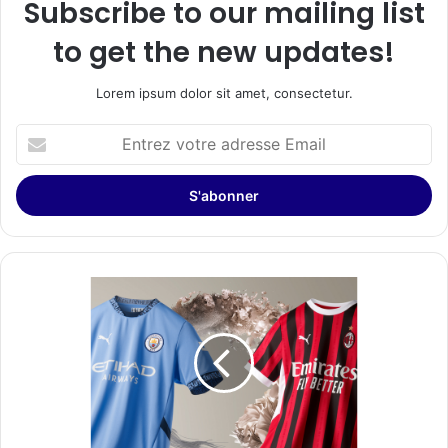
Subscribe to our mailing list
to get the new updates!
Lorem ipsum dolor sit amet, consectetur.
Entrez
votre
adresse
Email
Des
millions
de
maillots
de
football
PUMA
fabriqués