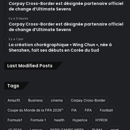
Corpay Cross-Border est désignée partenaire officiel
de change d’Ultimate Sevens
il y a 5 heures
Corpay Cross-Border est désignée partenaire officiel
de change d’Ultimate Sevens
il y a 1 jour
La création chorégraphique « Wing Chun », née à
Shenzhen, fait ses débuts en Corée du Sud
Last Modified Posts
Tags
Amazfit
Business
cinema
Corpay Cross-Border
Coupe du Monde de la FIFA 2026™
FIA
FIFA
Football
Formule1
Formule 1
health
Hyperice
HYROX
JO 2024
Lenovo
PARIS GAMES WEEK
PUMA
sport