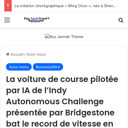
La création chorégraphique « Wing Chun », née à Shenzhen, fait ses débuts en Corée du Sud
Menu
R
Accueil
/
Auto-moto
Auto-moto
BusinessWire
La voiture de course pilotée
par IA de l’Indy
Autonomous Challenge
présentée par Bridgestone
bat le record de vitesse en