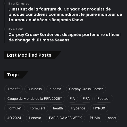
il y a 12 heures
L’Institut de la fourrure du Canada et Produits de
phoque canadiens commanditent le jeune monteur de
taureaux québécois Benjamin Shaw
il y a 1 jour
Corpay Cross-Border est désignée partenaire officiel
de change d’Ultimate Sevens
Last Modified Posts
Tags
Amazfit
Business
cinema
Corpay Cross-Border
Coupe du Monde de la FIFA 2026™
FIA
FIFA
Football
Formule1
Formule 1
health
Hyperice
HYROX
JO 2024
Lenovo
PARIS GAMES WEEK
PUMA
sport