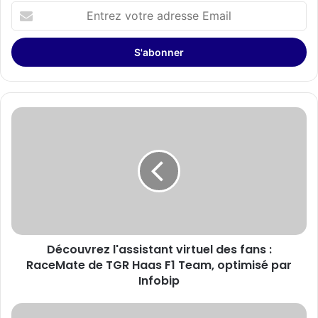
Entrez
votre
adresse
Email
Découvrez
l'assistant
virtuel
des
fans
:
RaceMate
de
TGR
Découvrez l'assistant virtuel des fans :
Haas
F1
RaceMate de TGR Haas F1 Team, optimisé par
Team,
Infobip
optimisé
par
Amazfit