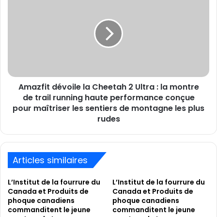
Infobip
dévoile
la
Cheetah
2
Ultra
:
la
montre
Amazfit dévoile la Cheetah 2 Ultra : la montre
de
trail
de trail running haute performance conçue
running
pour maîtriser les sentiers de montagne les plus
haute
rudes
performance
conçue
pour
maîtriser
Articles similaires
les
sentiers
L’Institut de la fourrure du
L’Institut de la fourrure du
de
Canada et Produits de
Canada et Produits de
montagne
phoque canadiens
phoque canadiens
les
commanditent le jeune
commanditent le jeune