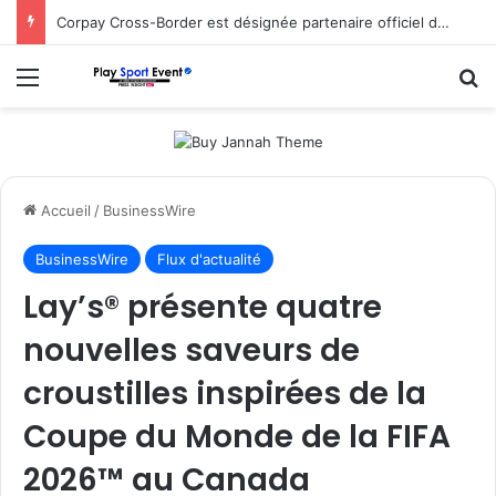
Corpay Cross-Border est désignée partenaire officiel de change d’Ultimate Sevens
Menu
R
Accueil
/
BusinessWire
BusinessWire
Flux d'actualité
Lay’s® présente quatre
nouvelles saveurs de
croustilles inspirées de la
Coupe du Monde de la FIFA
2026™ au Canada