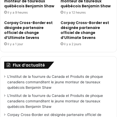
plus
monteur de taureaux
monteur de taureaux
québécois Benjamin Shaw
québécois Benjamin Shaw
rudes
il y a 9 heures
il y a 12 heures
Corpay Cross-Border est
Corpay Cross-Border est
désignée partenaire
désignée partenaire
officiel de change
officiel de change
d’Ultimate Sevens
d’Ultimate Sevens
il y a 1 jour
il y a 2 jours
Flux d’actualité
L’Institut de la fourrure du Canada et Produits de phoque
canadiens commanditent le jeune monteur de taureaux
québécois Benjamin Shaw
L’Institut de la fourrure du Canada et Produits de phoque
canadiens commanditent le jeune monteur de taureaux
québécois Benjamin Shaw
Corpay Cross-Border est désignée partenaire officiel de