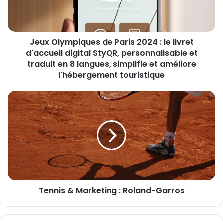
le
livret
d'accueil
Jeux Olympiques de Paris 2024 : le livret
digital
StyQR,
d'accueil digital StyQR, personnalisable et
personnalisable
traduit en 8 langues, simplifie et améliore
et
l'hébergement touristique
traduit
en
Tennis
8
&
langues,
Marketing
simplifie
:
et
Roland-
améliore
Garros
l'hébergement
touristique
Tennis & Marketing : Roland-Garros