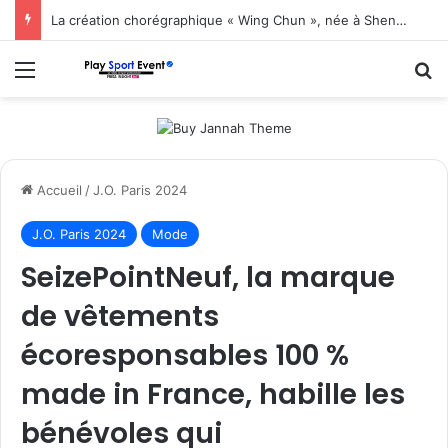
La création chorégraphique « Wing Chun », née à Shenzhen, fait ses débuts en Corée du Sud
Menu
R
Accueil
/
J.O. Paris 2024
J.O. Paris 2024
Mode
SeizePointNeuf, la marque
de vêtements
écoresponsables 100 %
made in France, habille les
bénévoles qui