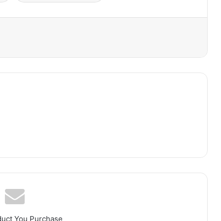
primer
duct You Purchase