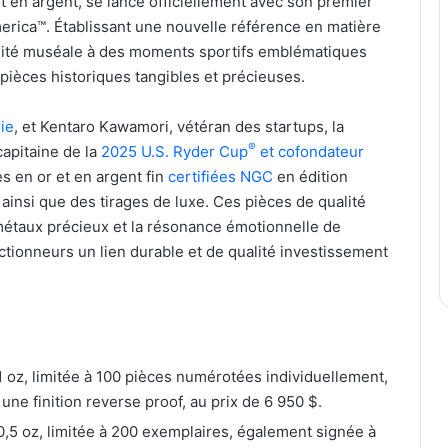
 et en argent, se lance officiellement avec son premier
erica™. Établissant une nouvelle référence en matière
ualité muséale à des moments sportifs emblématiques
 pièces historiques tangibles et précieuses.
ie
, et Kentaro Kawamori, vétéran des startups, la
®
apitaine de la
2025 U.S. Ryder Cup
et cofondateur
es en or et en argent fin
certifiées NGC
en édition
 ainsi que des tirages de luxe. Ces pièces de qualité
métaux précieux et la résonance émotionnelle de
lectionneurs un lien durable et de qualité investissement
 1 oz, limitée à 100 pièces numérotées individuellement,
ne finition reverse proof, au prix de 6 950 $.
 0,5 oz, limitée à 200 exemplaires, également signée à