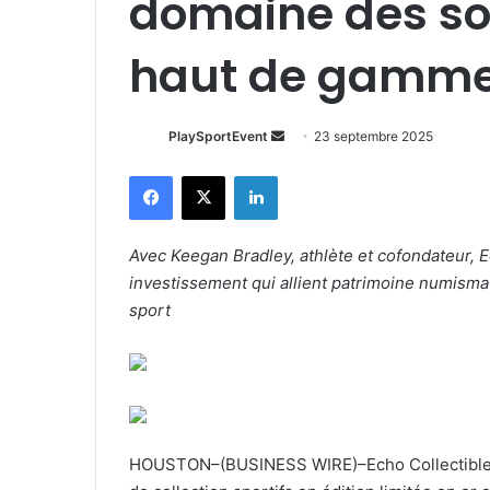
domaine des sou
haut de gamm
Envoyer
PlaySportEvent
23 septembre 2025
un
Facebook
X
Linkedin
courriel
Avec Keegan Bradley, athlète et cofondateur, E
investissement qui allient patrimoine numism
sport
HOUSTON–(BUSINESS WIRE)–Echo Collectibles, 