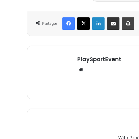
Facebook
X
Linkedin
Partager par email
Im
Partager
PlaySportEvent
Website
With Pro