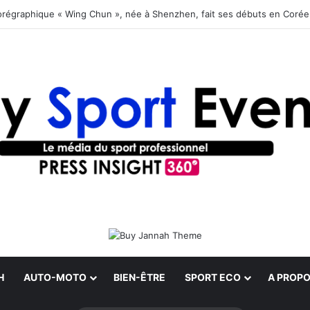
orégraphique « Wing Chun », née à Shenzhen, fait ses débuts en Coré
H
AUTO-MOTO
BIEN-ÊTRE
SPORT ECO
A PROPO