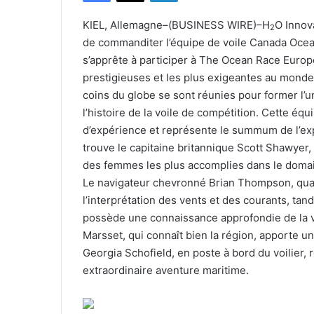
KIEL, Allemagne–(BUSINESS WIRE)–H
O Innova
2
de commanditer l’équipe de voile Canada Ocean
s’apprête à participer à The Ocean Race Europe
prestigieuses et les plus exigeantes au monde
coins du globe se sont réunies pour former l’u
l’histoire de la voile de compétition. Cette é
d’expérience et représente le summum de l’exp
trouve le capitaine britannique Scott Shawyer,
des femmes les plus accomplies dans le domaine
Le navigateur chevronné Brian Thompson, quan
l’interprétation des vents et des courants, tan
possède une connaissance approfondie de la vo
Marsset, qui connaît bien la région, apporte un
Georgia Schofield, en poste à bord du voilier,
extraordinaire aventure maritime.