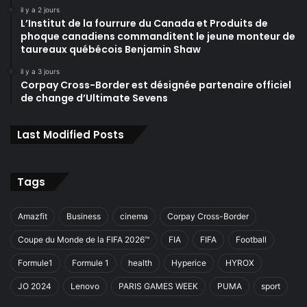
il y a 2 jours
L’Institut de la fourrure du Canada et Produits de
phoque canadiens commanditent le jeune monteur de
taureaux québécois Benjamin Shaw
il y a 3 jours
Corpay Cross-Border est désignée partenaire officiel
de change d’Ultimate Sevens
Last Modified Posts
Tags
Amazfit
Business
cinema
Corpay Cross-Border
Coupe du Monde de la FIFA 2026™
FIA
FIFA
Football
Formule1
Formule 1
health
Hyperice
HYROX
JO 2024
Lenovo
PARIS GAMES WEEK
PUMA
sport