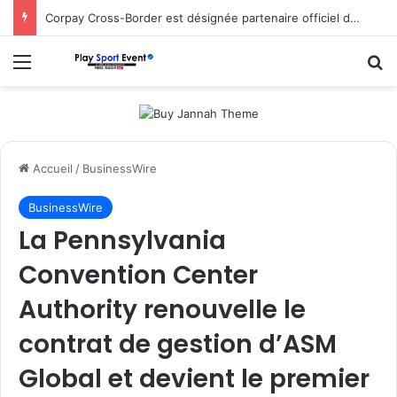
Corpay Cross-Border est désignée partenaire officiel de change d’Ultimate Sevens
Menu
R
Accueil
/
BusinessWire
BusinessWire
La Pennsylvania
Convention Center
Authority renouvelle le
contrat de gestion d’ASM
Global et devient le premier