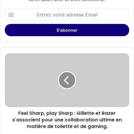
Entrez
votre
adresse
Email
Feel
Sharp,
play
Sharp
:
Gillette
et
Razer
s'associent
Feel Sharp, play Sharp : Gillette et Razer
pour
une
s'associent pour une collaboration ultime en
collaboration
matière de toilette et de gaming.
ultime