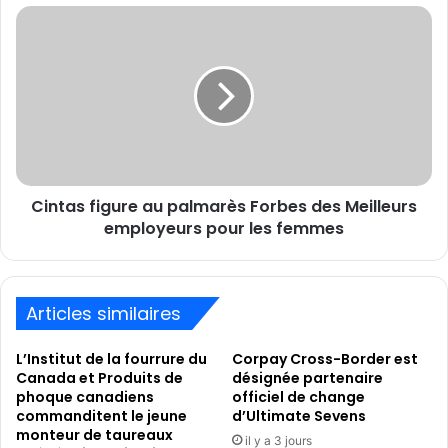
en
Cintas
matière
figure
de
au
toilette
palmarès
et
Forbes
de
des
gaming.
Meilleurs
employeurs
pour
Cintas figure au palmarès Forbes des Meilleurs
les
femmes
employeurs pour les femmes
Articles similaires
L’Institut de la fourrure du
Corpay Cross-Border est
Canada et Produits de
désignée partenaire
phoque canadiens
officiel de change
commanditent le jeune
d’Ultimate Sevens
monteur de taureaux
il y a 3 jours