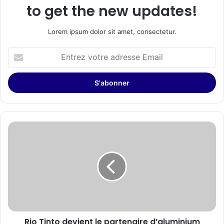
to get the new updates!
Lorem ipsum dolor sit amet, consectetur.
Entrez
votre
adresse
Email
Rio
Tinto
devient
le
partenaire
d’aluminium
officiel
des
Canadiens
Rio Tinto devient le partenaire d’aluminium
de