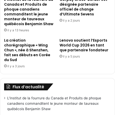
autonome
Canada et Produits de
désignée partenaire
»
phoque canadiens
officiel de change
au
commanditent le jeune
d’Ultimate Sevens
GITEX
monteur de taureaux
il y a 2 jours
québécois Benjamin Shaw
Global
2023
il y a 13 heures
La création
Lenovo soutient l’Esports
chorégraphique « Wing
World Cup 2026 en tant
Chun », née à Shenzhen,
que partenaire fondateur
fait ses débuts en Corée
il y a 5 jours
du Sud
il y a 3 jours
Flux d’actualité
L’Institut de la fourrure du Canada et Produits de phoque
canadiens commanditent le jeune monteur de taureaux
québécois Benjamin Shaw