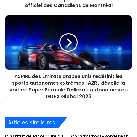
Montréal
officiel des Canadiens de Montréal
ASPIRE
des
Émirats
arabes
unis
redéfinit
les
sports
autonomes
ASPIRE des Émirats arabes unis redéfinit les
extrêmes
:
sports autonomes extrêmes : A2RL dévoile la
A2RL
voiture Super Formula Dallara « autonome » au
dévoile
GITEX Global 2023
la
voiture
Super
Formula
Articles similaires
Dallara
«
L’Institut de la fourrure du
Corpay Cross-Border est