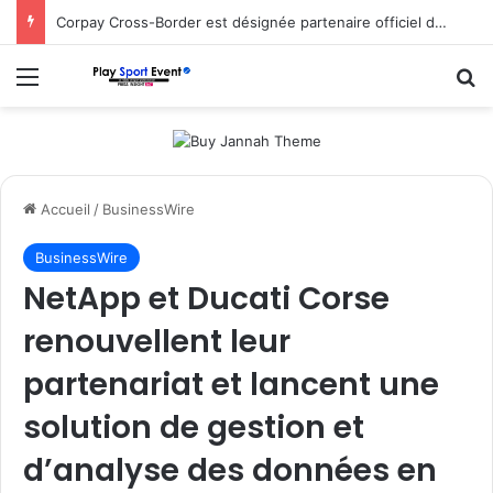
Corpay Cross-Border est désignée partenaire officiel de change d’Ultimate Sevens
Menu
R
Accueil
/
BusinessWire
BusinessWire
NetApp et Ducati Corse
renouvellent leur
partenariat et lancent une
solution de gestion et
d’analyse des données en