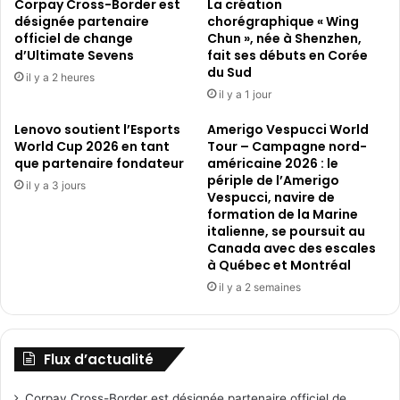
Corpay Cross-Border est
La création
désignée partenaire
chorégraphique « Wing
officiel de change
Chun », née à Shenzhen,
d’Ultimate Sevens
fait ses débuts en Corée
du Sud
il y a 2 heures
il y a 1 jour
Lenovo soutient l’Esports
Amerigo Vespucci World
World Cup 2026 en tant
Tour – Campagne nord-
que partenaire fondateur
américaine 2026 : le
périple de l’Amerigo
il y a 3 jours
Vespucci, navire de
formation de la Marine
italienne, se poursuit au
Canada avec des escales
à Québec et Montréal
il y a 2 semaines
Flux d’actualité
Corpay Cross-Border est désignée partenaire officiel de