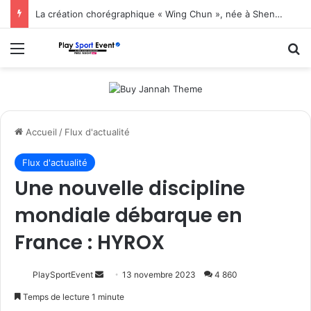
La création chorégraphique « Wing Chun », née à Shenzhen, fait ses débuts en Corée du Sud
Menu
R
Accueil
/
Flux d'actualité
Flux d'actualité
Une nouvelle discipline
mondiale débarque en
France : HYROX
Envoyer
PlaySportEvent
13 novembre 2023
4 860
un
Temps de lecture 1 minute
courriel