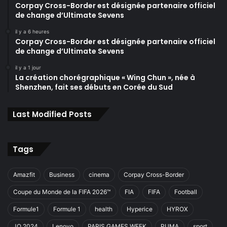
Corpay Cross-Border est désignée partenaire officiel
de change d’Ultimate Sevens
il y a 6 heures
Corpay Cross-Border est désignée partenaire officiel
de change d’Ultimate Sevens
il y a 1 jour
La création chorégraphique « Wing Chun », née à
Shenzhen, fait ses débuts en Corée du Sud
Last Modified Posts
Tags
Amazfit
Business
cinema
Corpay Cross-Border
Coupe du Monde de la FIFA 2026™
FIA
FIFA
Football
Formule1
Formule 1
health
Hyperice
HYROX
JO 2024
Lenovo
PARIS GAMES WEEK
PUMA
sport