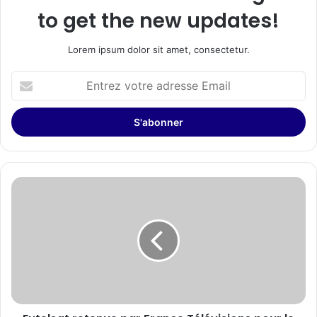
to get the new updates!
Lorem ipsum dolor sit amet, consectetur.
Entrez
votre
adresse
Email
Eutelsat
retenue
par
France
Télévisions
pour
le
déploiement,
partout
en