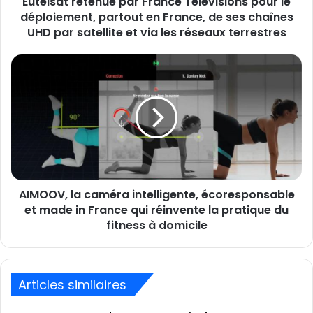
Eutelsat retenue par France Télévisions pour le
France,
déploiement, partout en France, de ses chaînes
de
UHD par satellite et via les réseaux terrestres
ses
chaînes
AIMOOV,
UHD
la
par
caméra
satellite
intelligente,
et
écoresponsable
via
et
les
made
réseaux
in
terrestres
France
AIMOOV, la caméra intelligente, écoresponsable
qui
réinvente
et made in France qui réinvente la pratique du
la
fitness à domicile
pratique
du
fitness
à
Articles similaires
domicile