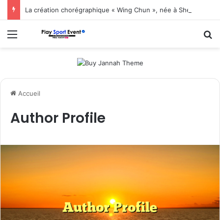
La création chorégraphique « Wing Chun », née à Shenzhen, fait ses débuts en Corée du Sud
Menu
R
Accueil
Author Profile