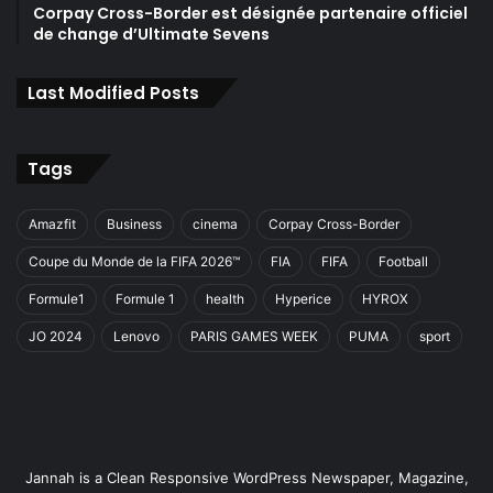
Corpay Cross-Border est désignée partenaire officiel
de change d’Ultimate Sevens
Last Modified Posts
Tags
Amazfit
Business
cinema
Corpay Cross-Border
Coupe du Monde de la FIFA 2026™
FIA
FIFA
Football
Formule1
Formule 1
health
Hyperice
HYROX
JO 2024
Lenovo
PARIS GAMES WEEK
PUMA
sport
Jannah is a Clean Responsive WordPress Newspaper, Magazine,