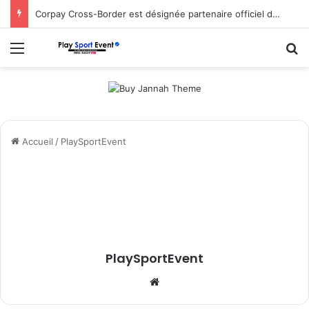
Corpay Cross-Border est désignée partenaire officiel de change d’Ultimate Sevens
Menu
R
Accueil
/
PlaySportEvent
PlaySportEvent
Website