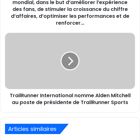
production
mondial, dans le but d’améliorer l’expérience
au
des fans, de stimuler la croissance du chiffre
service
d’affaires, d’optimiser les performances et de
du
renforcer...
sport
mondial,
TrailRunner
dans
International
le
nomme
but
Alden
d’améliorer
Mitchell
l’expérience
au
des
poste
fans,
de
de
présidente
stimuler
TrailRunner International nomme Alden Mitchell
de
la
TrailRunner
au poste de présidente de TrailRunner Sports
croissance
Sports
du
chiffre
d’affaires,
Articles similaires
d’optimiser
les