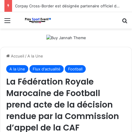
Corpay Cross-Border est désignée partenaire officiel de change d’Ultimate Sevens
Menu
R
Accueil
/
A la Une
A la Une
Flux d'actualité
Football
La Fédération Royale
Marocaine de Football
prend acte de la décision
rendue par la Commission
d’appel de la CAF