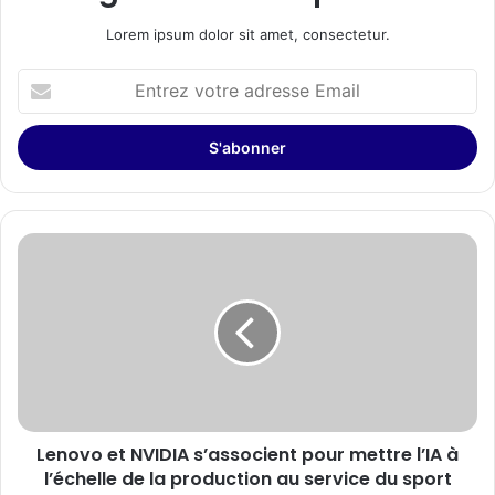
Lorem ipsum dolor sit amet, consectetur.
Entrez
votre
adresse
Email
Lenovo
et
NVIDIA
s’associent
pour
mettre
l’IA
à
l’échelle
Lenovo et NVIDIA s’associent pour mettre l’IA à
de
la
l’échelle de la production au service du sport