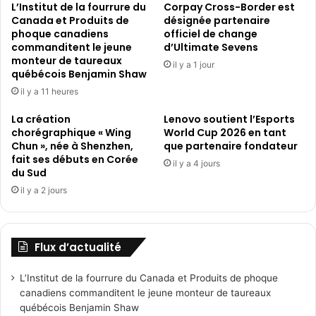
L’Institut de la fourrure du
Corpay Cross-Border est
performances
Canada et Produits de
désignée partenaire
et
phoque canadiens
officiel de change
de
commanditent le jeune
d’Ultimate Sevens
renforcer...
monteur de taureaux
il y a 1 jour
québécois Benjamin Shaw
il y a 11 heures
La création
Lenovo soutient l’Esports
chorégraphique « Wing
World Cup 2026 en tant
Chun », née à Shenzhen,
que partenaire fondateur
fait ses débuts en Corée
il y a 4 jours
du Sud
il y a 2 jours
Flux d’actualité
L’Institut de la fourrure du Canada et Produits de phoque
canadiens commanditent le jeune monteur de taureaux
québécois Benjamin Shaw