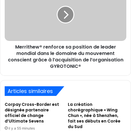
robotique
sa
humanoïde
position
dans
de
les
leader
univers
mondial
de
dans
la
le
mode,
Merrithew® renforce sa position de leader
domaine
du
du
mondial dans le domaine du mouvement
cinéma
mouvement
conscient grâce à l’acquisition de l’organisation
et
conscient
GYROTONIC®
du
grâce
luxe
à
l’acquisition
de
Articles similaires
l’organisation
GYROTONIC®
Corpay Cross-Border est
La création
désignée partenaire
chorégraphique « Wing
officiel de change
Chun », née à Shenzhen,
d’Ultimate Sevens
fait ses débuts en Corée
du Sud
il y a 55 minutes