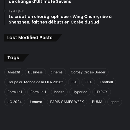
de change d’Ultimate Sevens
il y a 1 jour
La création chorégraphique « Wing Chun », née à
Shenzhen, fait ses débuts en Corée du Sud
Last Modified Posts
Tags
Amazfit
Business
cinema
Corpay Cross-Border
Coupe du Monde de la FIFA 2026™
FIA
FIFA
Football
Formule1
Formule 1
health
Hyperice
HYROX
JO 2024
Lenovo
PARIS GAMES WEEK
PUMA
sport