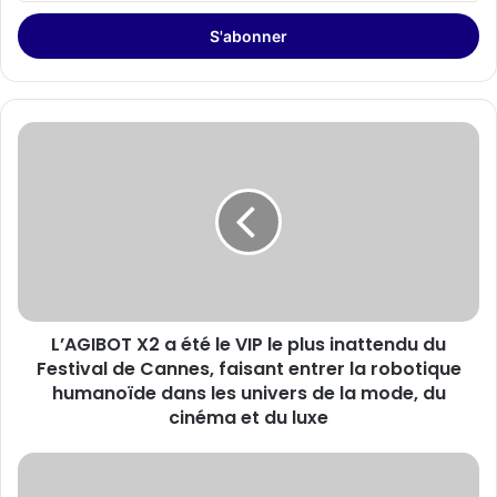
adresse
Email
L’AGIBOT
X2
a
été
le
VIP
le
plus
inattendu
L’AGIBOT X2 a été le VIP le plus inattendu du
du
Festival
Festival de Cannes, faisant entrer la robotique
de
humanoïde dans les univers de la mode, du
Cannes,
cinéma et du luxe
faisant
entrer
Merrithew®
la
renforce