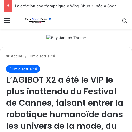
La création chorégraphique « Wing Chun », née à Shenzhen, fait ses débuts en Corée du Sud
Menu
R
Accueil
/
Flux d'actualité
Flux d'actualité
L’AGIBOT X2 a été le VIP le
plus inattendu du Festival
de Cannes, faisant entrer la
robotique humanoïde dans
les univers de la mode, du