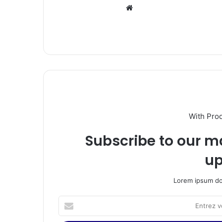
Website
With Pro
Subscribe to our ma
up
Lorem ipsum dol
Entrez
votre
adresse