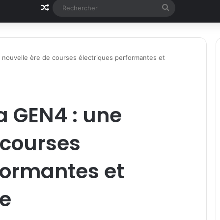
Article Aléatoire
Rechercher
nouvelle ère de courses électriques performantes et
a GEN4 : une
 courses
formantes et
re