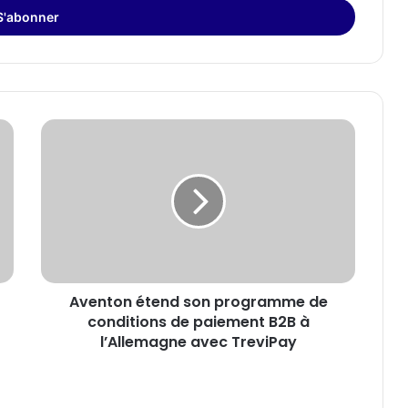
Aventon
étend
son
programme
de
conditions
de
paiement
B2B
Aventon étend son programme de
à
l’Allemagne
conditions de paiement B2B à
avec
l’Allemagne avec TreviPay
TreviPay