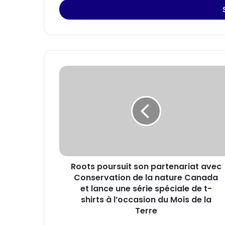
Email
Roots
poursuit
son
partenariat
avec
Conservation
de
la
nature
Roots poursuit son partenariat avec
Canada
et
Conservation de la nature Canada
lance
et lance une série spéciale de t-
une
shirts à l’occasion du Mois de la
série
Terre
spéciale