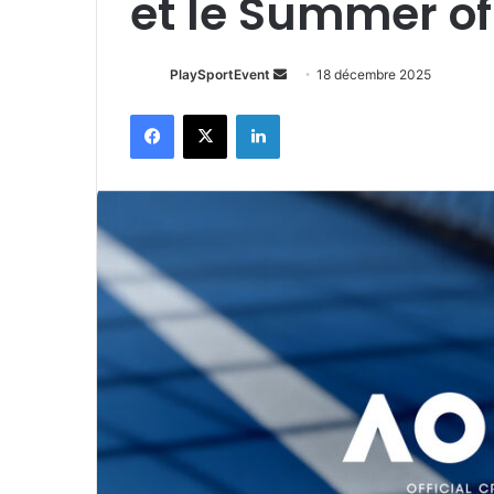
et le Summer of
Envoyer
PlaySportEvent
18 décembre 2025
un
Facebook
X
Linkedin
courriel