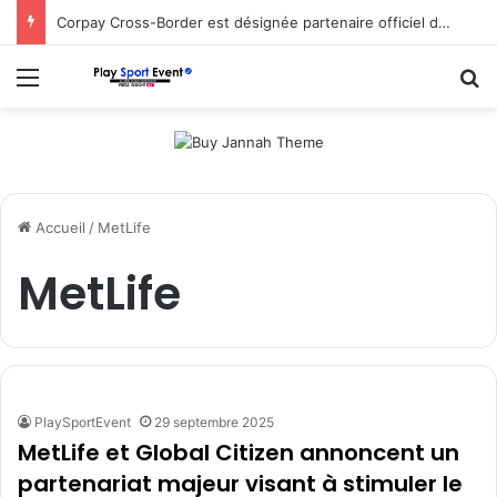
Corpay Cross-Border est désignée partenaire officiel de change d’Ultimate Sevens
Menu
R
Accueil
/
MetLife
MetLife
PlaySportEvent
29 septembre 2025
MetLife et Global Citizen annoncent un
partenariat majeur visant à stimuler le