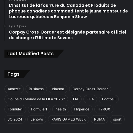
L’Institut de la fourrure du Canada et Produits de
phoque canadiens commanditent le jeune monteur de
taureaux québécois Benjamin Shaw
il y a 3 jours
Corpay Cross-Border est désignée partenaire officiel
de change d’Ultimate Sevens
Last Modified Posts
Tags
Amazfit
Business
cinema
Corpay Cross-Border
Coupe du Monde de la FIFA 2026™
FIA
FIFA
Football
Formule1
Formule 1
health
Hyperice
HYROX
JO 2024
Lenovo
PARIS GAMES WEEK
PUMA
sport