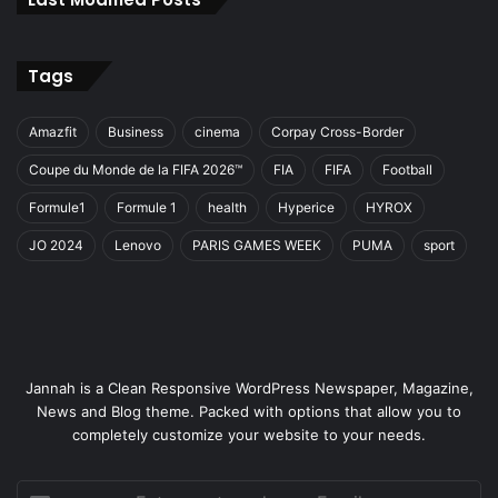
Tags
Amazfit
Business
cinema
Corpay Cross-Border
Coupe du Monde de la FIFA 2026™
FIA
FIFA
Football
Formule1
Formule 1
health
Hyperice
HYROX
JO 2024
Lenovo
PARIS GAMES WEEK
PUMA
sport
Jannah is a Clean Responsive WordPress Newspaper, Magazine,
News and Blog theme. Packed with options that allow you to
completely customize your website to your needs.
Entrez