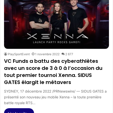
PlaySportEvent
1 novembre 2022
2 677
VC Funds a battu des cyberathlètes
avec un score de 3 à 0 à l’occasion du
tout premier tournoi Xenna. SIDUS
GATES élargit le métavers
SYDNEY, 17 décembre 2022 /PRNewswire/ — SIDUS GATES a
présenté son nouveau jeu mobile Xenna – la toute première
battle royale RTS…