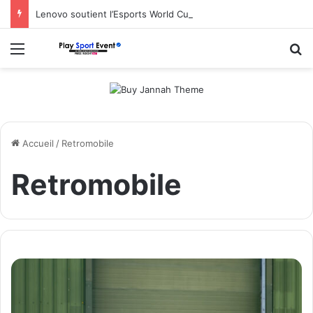
Lenovo soutient l’Esports World Cup 2026 en tant que partenaire fondateur
Menu
R
Accueil
/
Retromobile
Retromobile