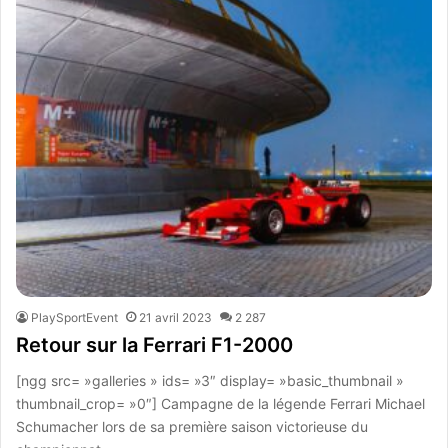
PlaySportEvent
21 avril 2023
2 287
Retour sur la Ferrari F1-2000
[ngg src= »galleries » ids= »3″ display= »basic_thumbnail »
thumbnail_crop= »0″] Campagne de la légende Ferrari Michael
Schumacher lors de sa première saison victorieuse du