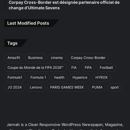
Corpay Cross-Border est désignée partenaire officiel de
change d’Ultimate Sevens
Last Modified Posts
Tags
Amazfit
Business
cinema
Corpay Cross-Border
Coupe du Monde de la FIFA 2026™
FIA
FIFA
Football
Formule1
Formule 1
health
Hyperice
HYROX
JO 2024
Lenovo
PARIS GAMES WEEK
PUMA
sport
Jannah is a Clean Responsive WordPress Newspaper, Magazine,