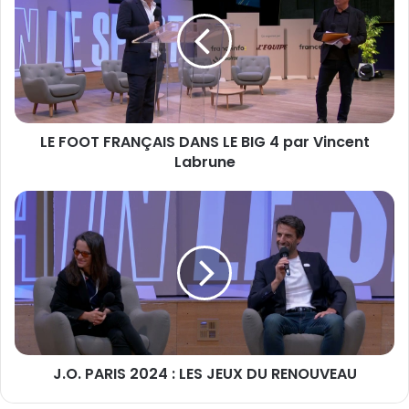
FRANÇAIS
DANS
LE
BIG
4
par
Vincent
LE FOOT FRANÇAIS DANS LE BIG 4 par Vincent
Labrune
Labrune
J.O.
PARIS
2024
:
LES
JEUX
DU
RENOUVEAU
J.O. PARIS 2024 : LES JEUX DU RENOUVEAU