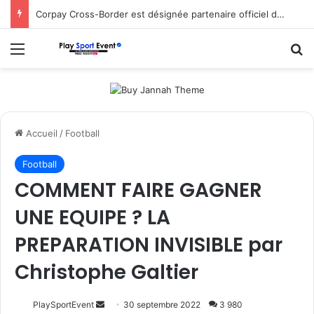
Corpay Cross-Border est désignée partenaire officiel de change d’Ultimate Sevens
Menu
R
Accueil
/
Football
Football
COMMENT FAIRE GAGNER
UNE EQUIPE ? LA
PREPARATION INVISIBLE par
Christophe Galtier
Envoyer
PlaySportEvent
30 septembre 2022
3 980