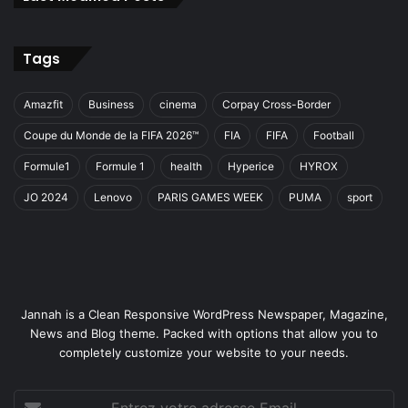
Tags
Amazfit
Business
cinema
Corpay Cross-Border
Coupe du Monde de la FIFA 2026™
FIA
FIFA
Football
Formule1
Formule 1
health
Hyperice
HYROX
JO 2024
Lenovo
PARIS GAMES WEEK
PUMA
sport
Jannah is a Clean Responsive WordPress Newspaper, Magazine,
News and Blog theme. Packed with options that allow you to
completely customize your website to your needs.
Entrez