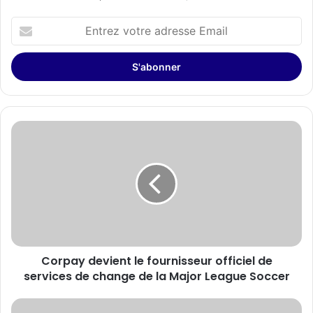
Entrez
votre
adresse
Email
Corpay
devient
le
fournisseur
officiel
de
services
de
change
Corpay devient le fournisseur officiel de
de
la
services de change de la Major League Soccer
Major
League
Lenovo