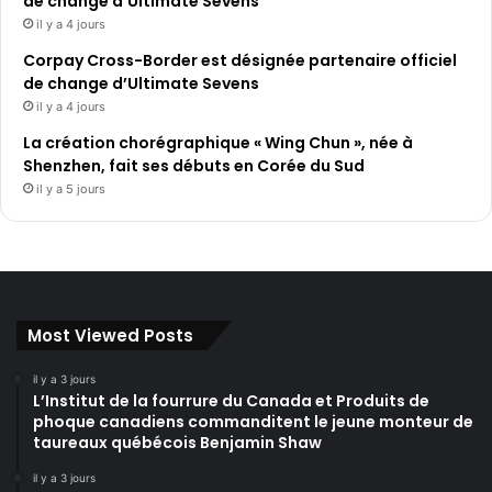
de change d’Ultimate Sevens
il y a 4 jours
Corpay Cross-Border est désignée partenaire officiel
de change d’Ultimate Sevens
il y a 4 jours
La création chorégraphique « Wing Chun », née à
Shenzhen, fait ses débuts en Corée du Sud
il y a 5 jours
Most Viewed Posts
il y a 3 jours
L’Institut de la fourrure du Canada et Produits de
phoque canadiens commanditent le jeune monteur de
taureaux québécois Benjamin Shaw
il y a 3 jours