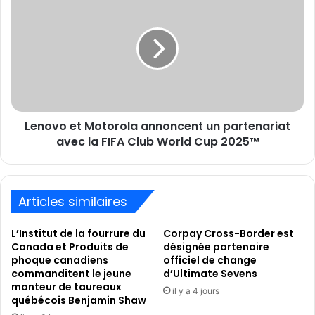
Soccer
et
Motorola
annoncent
un
partenariat
avec
la
FIFA
Lenovo et Motorola annoncent un partenariat
Club
World
avec la FIFA Club World Cup 2025™
Cup
2025™
Articles similaires
L’Institut de la fourrure du
Corpay Cross-Border est
Canada et Produits de
désignée partenaire
phoque canadiens
officiel de change
commanditent le jeune
d’Ultimate Sevens
monteur de taureaux
il y a 4 jours
québécois Benjamin Shaw