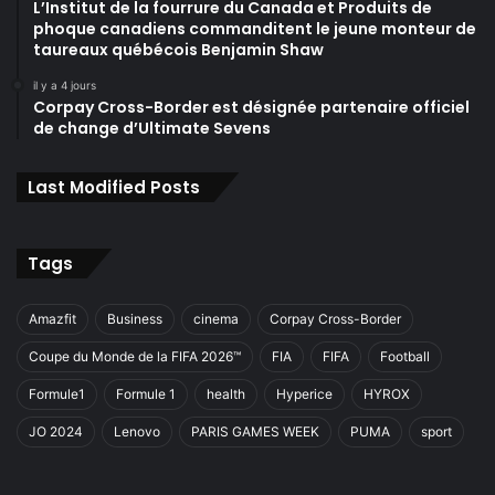
L’Institut de la fourrure du Canada et Produits de
phoque canadiens commanditent le jeune monteur de
taureaux québécois Benjamin Shaw
il y a 4 jours
Corpay Cross-Border est désignée partenaire officiel
de change d’Ultimate Sevens
Last Modified Posts
Tags
Amazfit
Business
cinema
Corpay Cross-Border
Coupe du Monde de la FIFA 2026™
FIA
FIFA
Football
Formule1
Formule 1
health
Hyperice
HYROX
JO 2024
Lenovo
PARIS GAMES WEEK
PUMA
sport