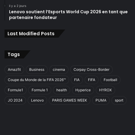
il y a 2 jours
Lenovo soutient l’Esports World Cup 2026 en tant que
partenaire fondateur
Last Modified Posts
Tags
Amazfit
Business
cinema
Corpay Cross-Border
Coupe du Monde de la FIFA 2026™
FIA
FIFA
Football
Formule1
Formule 1
health
Hyperice
HYROX
JO 2024
Lenovo
PARIS GAMES WEEK
PUMA
sport