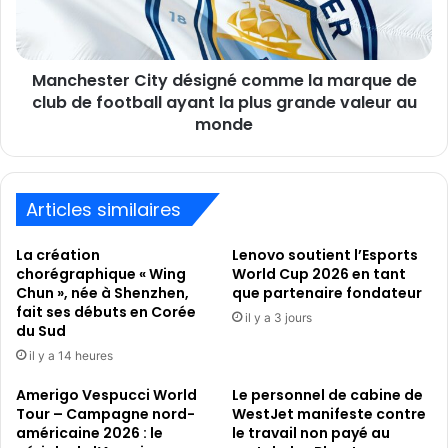
de
club
de
Manchester City désigné comme la marque de
football
ayant
club de football ayant la plus grande valeur au
la
monde
plus
grande
valeur
au
Articles similaires
monde
La création
Lenovo soutient l’Esports
chorégraphique « Wing
World Cup 2026 en tant
Chun », née à Shenzhen,
que partenaire fondateur
fait ses débuts en Corée
il y a 3 jours
du Sud
il y a 14 heures
Amerigo Vespucci World
Le personnel de cabine de
Tour – Campagne nord-
WestJet manifeste contre
américaine 2026 : le
le travail non payé au