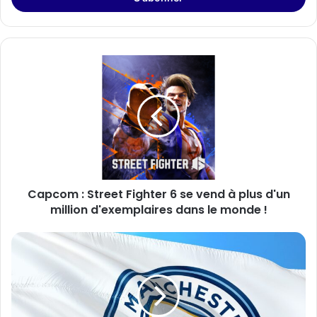
Capcom
:
Street
Fighter
6
se
vend
à
plus
Capcom : Street Fighter 6 se vend à plus d'un
d'un
million
million d'exemplaires dans le monde !
d'exemplaires
dans
Manchester
le
City
monde
désigné
!
comme
la
marque