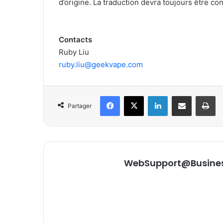
d’origine. La traduction devra toujours être co
Contacts
Ruby Liu
ruby.liu@geekvape.com
Facebook
X
Linkedin
Partager par email
Im
Partager
WebSupport@Busine