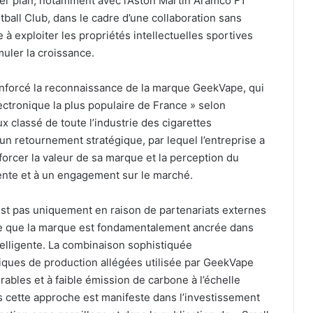
er plan, notamment avec l’Aston Martin Aramco F1
tball Club, dans le cadre d’une collaboration sans
 à exploiter les propriétés intellectuelles sportives
muler la croissance.
enforcé la reconnaissance de la marque GeekVape, qui
ectronique la plus populaire de France » selon
ux classé de toute l’industrie des cigarettes
d’un retournement stratégique, par lequel l’entreprise a
forcer la valeur de sa marque et la perception du
ente et à un engagement sur le marché.
est pas uniquement en raison de partenariats externes
rce que la marque est fondamentalement ancrée dans
telligente. La combinaison sophistiquée
ratiques de production allégées utilisée par GeekVape
ables et à faible émission de carbone à l’échelle
cette approche est manifeste dans l’investissement