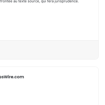
nfrontée au texte source, qui fera jurisprudence.
primer
ssWire.com