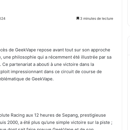
024
3 minutes de lecture
ès de GeekVape repose avant tout sur son approche
e, une philosophie qui a récemment été illustrée par sa
Ce partenariat a abouti à une victoire dans la
loit impressionnant dans ce circuit de course de
e emblématique de GeekVape.
solute Racing aux 12 heures de Sepang, prestigieuse
s 2000, a été plus qu’une simple victoire sur la piste ;
que dont sait faire preuve GeekVape et de son