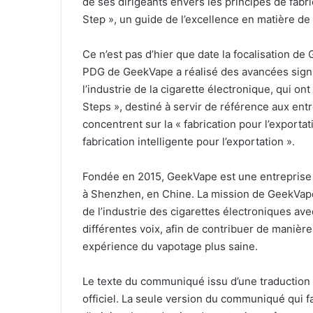
de ses dirigeants envers les principes de fabri
Step », un guide de l’excellence en matière de f
Ce n’est pas d’hier que date la focalisation de 
PDG de GeekVape a réalisé des avancées signif
l’industrie de la cigarette électronique, qui on
Steps », destiné à servir de référence aux ent
concentrent sur la « fabrication pour l’exporta
fabrication intelligente pour l’exportation ».
Fondée en 2015, GeekVape est une entreprise 
à Shenzhen, en Chine. La mission de GeekVape 
de l’industrie des cigarettes électroniques av
différentes voix, afin de contribuer de manière
expérience du vapotage plus saine.
Le texte du communiqué issu d’une traduction
officiel. La seule version du communiqué qui 