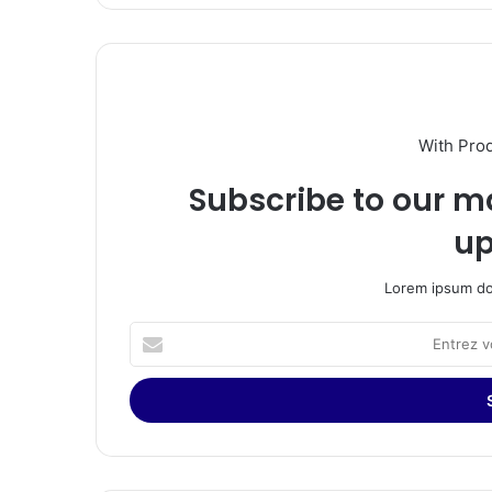
With Pro
Subscribe to our ma
up
Lorem ipsum dol
Entrez
votre
adresse
Email