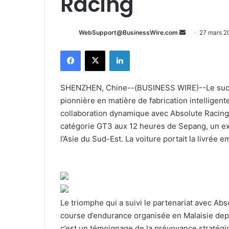
Racing
Envoyer
WebSupport@BusinessWire.com
27 mars 2
un
Facebook
X
Linkedin
courriel
SHENZHEN, Chine--(BUSINESS WIRE)--Le succ
pionnière en matière de fabrication intelligent
collaboration dynamique avec Absolute Racing. 
catégorie GT3 aux 12 heures de Sepang, un exp
l’Asie du Sud-Est. La voiture portait la livré
Le triomphe qui a suivi le partenariat avec Ab
course d’endurance organisée en Malaisie depui
c’est un témoignage de la prévoyance stratégi