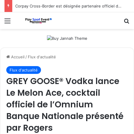
Corpay Cross-Border est désignée partenaire officiel de change d’Ultimate Sevens
Menu
R
Accueil
/
Flux d'actualité
Flux d'actualité
GREY GOOSE® Vodka lance
Le Melon Ace, cocktail
officiel de l’Omnium
Banque Nationale présenté
par Rogers