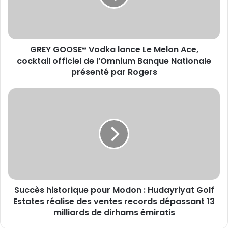
Melon
Ace,
cocktail
officiel
GREY GOOSE® Vodka lance Le Melon Ace,
de
l’Omnium
cocktail officiel de l’Omnium Banque Nationale
Banque
présenté par Rogers
Nationale
présenté
Succès
par
historique
Rogers
pour
Modon
:
Hudayriyat
Golf
Estates
réalise
Succès historique pour Modon : Hudayriyat Golf
des
ventes
Estates réalise des ventes records dépassant 13
records
milliards de dirhams émiratis
dépassant