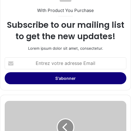
With Product You Purchase
Subscribe to our mailing list
to get the new updates!
Lorem ipsum dolor sit amet, consectetur.
Entrez
votre
adresse
Email
GREY
GOOSE®
Vodka
lance
Le