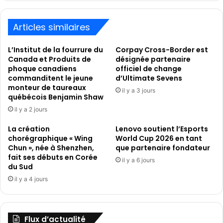
13
milliards
de
Articles similaires
dirhams
émiratis
L’Institut de la fourrure du
Corpay Cross-Border est
Canada et Produits de
désignée partenaire
phoque canadiens
officiel de change
commanditent le jeune
d’Ultimate Sevens
monteur de taureaux
il y a 3 jours
québécois Benjamin Shaw
il y a 2 jours
La création
Lenovo soutient l’Esports
chorégraphique « Wing
World Cup 2026 en tant
Chun », née à Shenzhen,
que partenaire fondateur
fait ses débuts en Corée
il y a 6 jours
du Sud
il y a 4 jours
Flux d’actualité