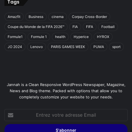
Tags
Amazfit
Business
cinema
Corpay Cross-Border
Coupe du Monde de la FIFA 2026™
FIA
FIFA
Football
Formule1
Formule 1
health
Hyperice
HYROX
JO 2024
Lenovo
PARIS GAMES WEEK
PUMA
sport
Jannah is a Clean Responsive WordPress Newspaper, Magazine,
News and Blog theme. Packed with options that allow you to
completely customize your website to your needs.
Entrez
votre
adresse
Email