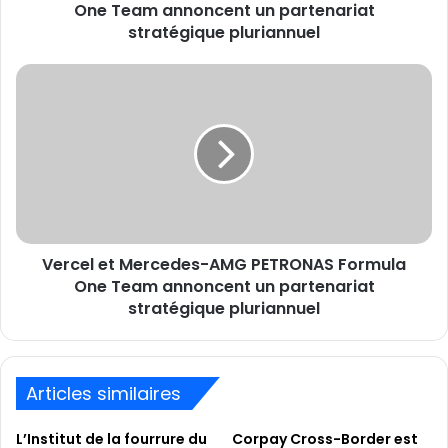
partenariat
One Team annoncent un partenariat
stratégique
stratégique pluriannuel
pluriannuel
Vercel
et
Mercedes-
AMG
PETRONAS
Formula
One
Team
annoncent
Vercel et Mercedes-AMG PETRONAS Formula
un
partenariat
One Team annoncent un partenariat
stratégique
stratégique pluriannuel
pluriannuel
Articles similaires
L’Institut de la fourrure du
Corpay Cross-Border est