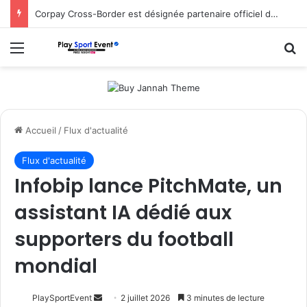
Corpay Cross-Border est désignée partenaire officiel de change d’Ultimate Sevens
Menu
R
Accueil
/
Flux d'actualité
Flux d'actualité
Infobip lance PitchMate, un
assistant IA dédié aux
supporters du football
mondial
Envoyer
PlaySportEvent
2 juillet 2026
3 minutes de lecture