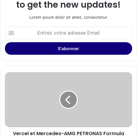
to get the new updates!
Lorem ipsum dolor sit amet, consectetur.
Entrez
votre
adresse
Email
Vercel
et
Mercedes-
AMG
PETRONAS
Formula
One
Team
annoncent
Vercel et Mercedes-AMG PETRONAS Formula
un