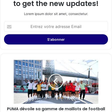
to get the new updates!
Lorem ipsum dolor sit amet, consectetur.
Entrez
votre
adresse
Email
PUMA
dévoile
sa
gamme
de
maillots
de
football
internationaux
PUMA dévoile sa gamme de maillots de football
la