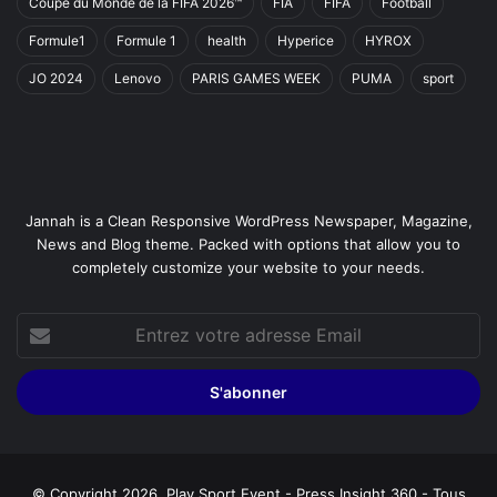
Coupe du Monde de la FIFA 2026™
FIA
FIFA
Football
Formule1
Formule 1
health
Hyperice
HYROX
JO 2024
Lenovo
PARIS GAMES WEEK
PUMA
sport
Jannah is a Clean Responsive WordPress Newspaper, Magazine,
News and Blog theme. Packed with options that allow you to
completely customize your website to your needs.
Entrez
votre
adresse
Email
© Copyright 2026, Play Sport Event - Press Insight 360 - Tous