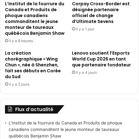
accessible
L’Institut de la fourrure du
Corpay Cross-Border est
à
Canada et Produits de
désignée partenaire
tous
phoque canadiens
officiel de change
commanditent le jeune
d’Ultimate Sevens
monteur de taureaux
il y a 1 jour
québécois Benjamin Shaw
il y a 8 heures
La création
Lenovo soutient l’Esports
chorégraphique « Wing
World Cup 2026 en tant
Chun », née à Shenzhen,
que partenaire fondateur
fait ses débuts en Corée
il y a 4 jours
du Sud
il y a 2 jours
Flux d’actualité
L’Institut de la fourrure du Canada et Produits de phoque
canadiens commanditent le jeune monteur de taureaux
québécois Benjamin Shaw