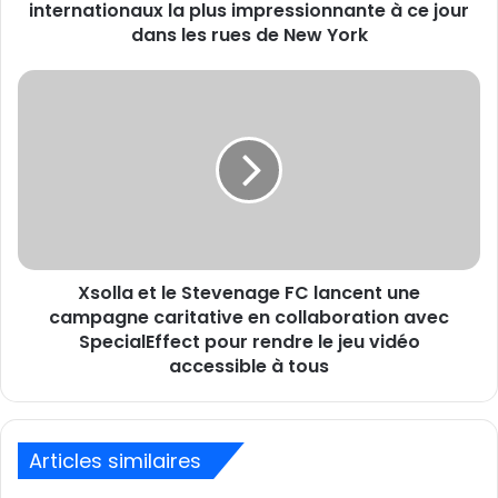
plus
internationaux la plus impressionnante à ce jour
impressionnante
dans les rues de New York
à
ce
Xsolla
jour
et
dans
le
les
Stevenage
rues
FC
de
lancent
New
une
York
campagne
caritative
Xsolla et le Stevenage FC lancent une
en
collaboration
campagne caritative en collaboration avec
avec
SpecialEffect pour rendre le jeu vidéo
SpecialEffect
accessible à tous
pour
rendre
le
jeu
Articles similaires
vidéo