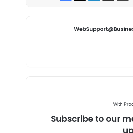
WebSupport@Busine
With Pro
Subscribe to our ma
up