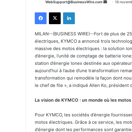
Envoyer
WebSupport@BusinessWire.com
16 novem
un
Facebook
X
Linkedin
courriel
MILAN--(BUSINESS WIRE)--Fort de plus de 25 
électriques, KYMCO a annoncé trois technologie
massive des motos électriques : la solution I
d’énergie, l’unité de comptage de batterie Ione
station d’énergie Ionex destinée aux opérate
aujourd’hui à l’aube d’une transformation rema
transformation qui remodèle la façon dont no
le chef de file », a indiqué Allen Ko, présiden
La vision de KYMCO : un monde où les motos
Pour KYMCO, les sociétés d’énergie fournissen
motos électriques. Grâce à ce service, les mo
d’énergie dont les performances sont garanties e