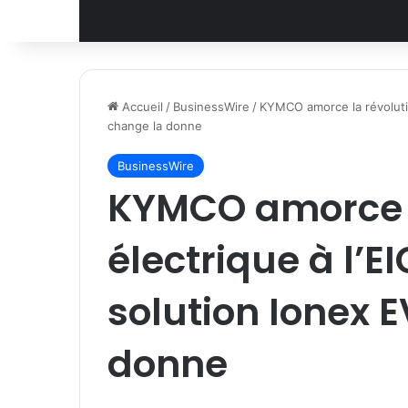
Accueil
/
BusinessWire
/
KYMCO amorce la révolutio
change la donne
BusinessWire
KYMCO amorce l
électrique à l’
solution Ionex 
donne