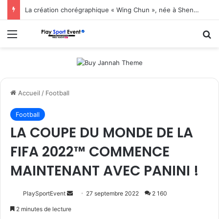
La création chorégraphique « Wing Chun », née à Shenzhen, fait ses débuts en Corée du Sud
Menu
R
Accueil
/
Football
Football
LA COUPE DU MONDE DE LA
FIFA 2022™ COMMENCE
MAINTENANT AVEC PANINI !
Envoyer
PlaySportEvent
27 septembre 2022
2 160
un
2 minutes de lecture
courriel