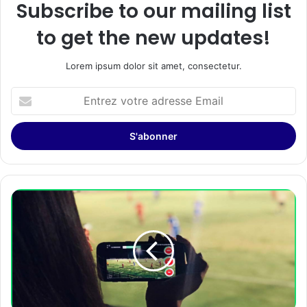
Subscribe to our mailing list
to get the new updates!
Lorem ipsum dolor sit amet, consectetur.
Entrez
votre
adresse
Email
L’appli
Rematch
:
immortaliser
les
meilleures
actions
du