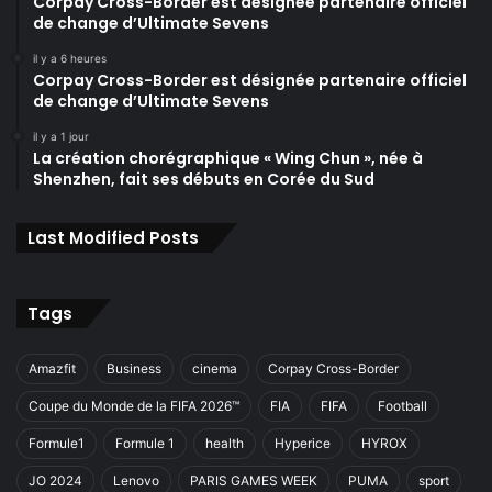
Corpay Cross-Border est désignée partenaire officiel
de change d’Ultimate Sevens
il y a 6 heures
Corpay Cross-Border est désignée partenaire officiel
de change d’Ultimate Sevens
il y a 1 jour
La création chorégraphique « Wing Chun », née à
Shenzhen, fait ses débuts en Corée du Sud
Last Modified Posts
Tags
Amazfit
Business
cinema
Corpay Cross-Border
Coupe du Monde de la FIFA 2026™
FIA
FIFA
Football
Formule1
Formule 1
health
Hyperice
HYROX
JO 2024
Lenovo
PARIS GAMES WEEK
PUMA
sport