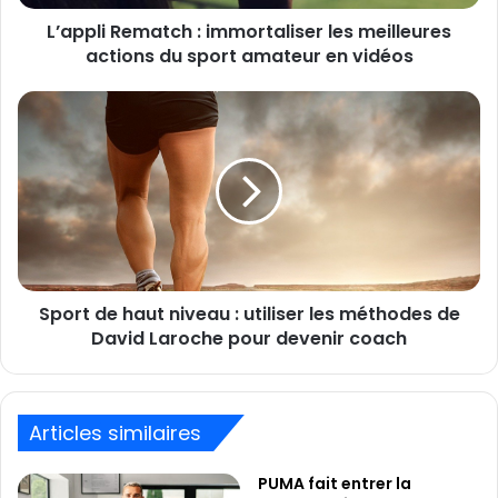
sport
L’appli Rematch : immortaliser les meilleures
amateur
en
actions du sport amateur en vidéos
vidéos
Sport
de
haut
niveau
:
utiliser
les
méthodes
de
Sport de haut niveau : utiliser les méthodes de
David
Laroche
David Laroche pour devenir coach
pour
devenir
coach
Articles similaires
PUMA fait entrer la