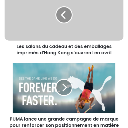
du
cadeau
et
des
emballages
imprimés
d'Hong
Les salons du cadeau et des emballages
Kong
s'ouvrent
imprimés d'Hong Kong s'ouvrent en avril
en
avril
PUMA
lance
une
grande
campagne
de
marque
pour
renforcer
PUMA lance une grande campagne de marque
son
positionnement
pour renforcer son positionnement en matière