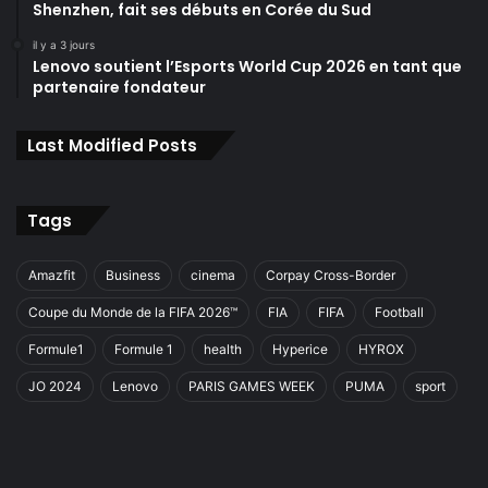
Shenzhen, fait ses débuts en Corée du Sud
il y a 3 jours
Lenovo soutient l’Esports World Cup 2026 en tant que
partenaire fondateur
Last Modified Posts
Tags
Amazfit
Business
cinema
Corpay Cross-Border
Coupe du Monde de la FIFA 2026™
FIA
FIFA
Football
Formule1
Formule 1
health
Hyperice
HYROX
JO 2024
Lenovo
PARIS GAMES WEEK
PUMA
sport