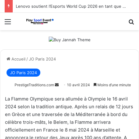
Lenovo soutient l’Esports World Cup 2026 en tant que partenaire fondateur
Menu
R
Accueil
/
JO Paris 2024
JO Paris 2024
Envoyer
PrestigeTraditions.com
10 avril 2024
Moins d’une minute
un
La
Flamme Olympique sera allumée à Olympie le 16 avril
courriel
2024 selon
la
tradition antique. Après un relais de 12 jours
en Grèce et une traversée de
la
Méditerranée à bord du
célèbre trois-mâts, le Belem,
la
Flamme arrivera
officiellement en France le 8 mai 2024 à Marseille et
annoncera le retour des Jeux après 100 ans d’attente. A