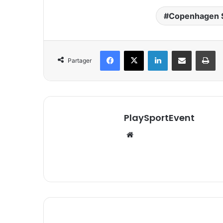
Copenhagen S
Facebook
X
Linkedin
Partager par email
Im
Partager
PlaySportEvent
Website