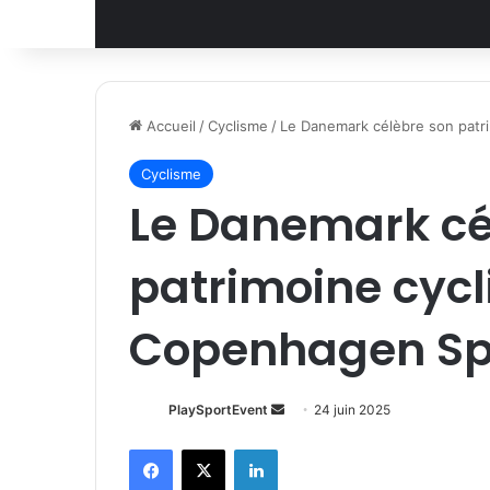
Accueil
/
Cyclisme
/
Le Danemark célèbre son patri
Cyclisme
Le Danemark cé
patrimoine cycl
Copenhagen Sp
Envoyer
PlaySportEvent
24 juin 2025
un
Facebook
X
Linkedin
courriel