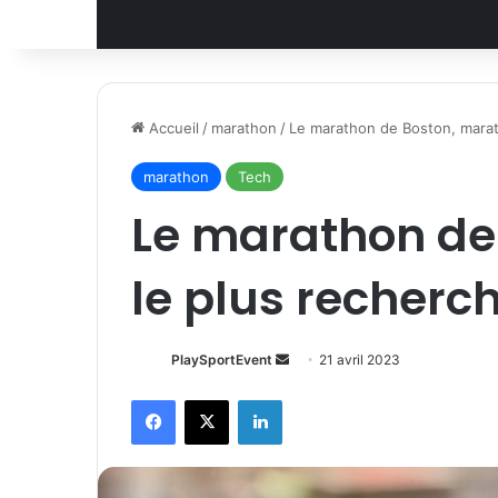
Accueil
/
marathon
/
Le marathon de Boston, marat
marathon
Tech
Le marathon de
le plus recherc
Envoyer
PlaySportEvent
21 avril 2023
un
Facebook
X
Linkedin
courriel