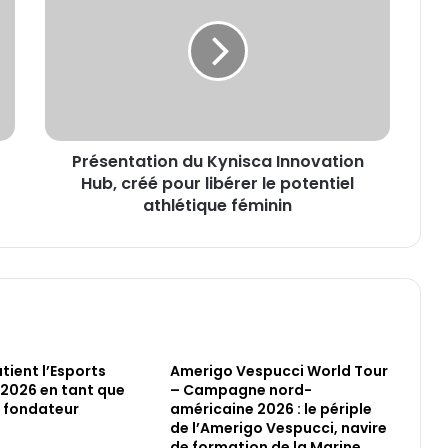
Kynisca
Innovation
Hub,
créé
pour
libérer
le
Présentation du Kynisca Innovation
potentiel
athlétique
Hub, créé pour libérer le potentiel
féminin
athlétique féminin
tient l’Esports
Amerigo Vespucci World Tour
2026 en tant que
– Campagne nord-
 fondateur
américaine 2026 : le périple
de l’Amerigo Vespucci, navire
de formation de la Marine