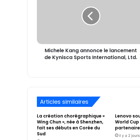
annonce
le
lancement
de
Kynisca
Sports
International,
Michele Kang annonce le lancement
Ltd.
de Kynisca Sports International, Ltd.
Articles similaires
La création chorégraphique «
Lenovo sou
Wing Chun », née à Shenzhen,
World Cup 
fait ses débuts en Corée du
partenaire
Sud
il y a 2 jours