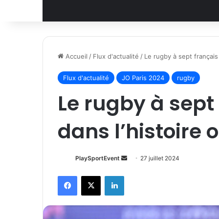
Accueil
/
Flux d'actualité
/
Le rugby à sept français
Flux d'actualité
JO Paris 2024
rugby
Le rugby à sept
dans l’histoire 
Envoyer
PlaySportEvent
27 juillet 2024
un
Facebook
X
Linkedin
courriel