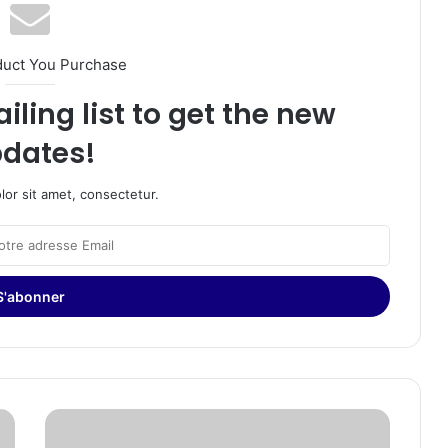
duct You Purchase
iling list to get the new
dates!
or sit amet, consectetur.
Présentation
du