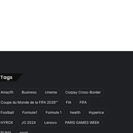
Tags
Amazfit
Business
cinema
Corpay Cross-Border
Coupe du Monde de la FIFA 2026™
FIA
FIFA
Football
Formule1
Formule 1
health
Hyperice
HYROX
JO 2024
Lenovo
PARIS GAMES WEEK
PUMA
sport