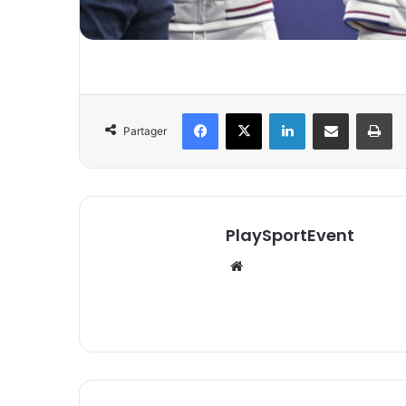
Facebook
X
Linkedin
Partager par email
Im
Partager
PlaySportEvent
Website