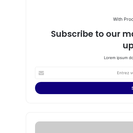
With Pro
Subscribe to our ma
up
Lorem ipsum dol
Entrez
votre
adresse
Email
Michele
Kang