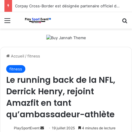
Corpay Cross-Border est désignée partenaire officiel de change d’Ultimate Sevens
Menu
R
Accueil
/
fitness
fitness
Le running back de la NFL,
Derrick Henry, rejoint
Amazfit en tant
qu’ambassadeur-athlète
Envoyer
PlaySportEvent
19 juillet 2025
4 minutes de lecture