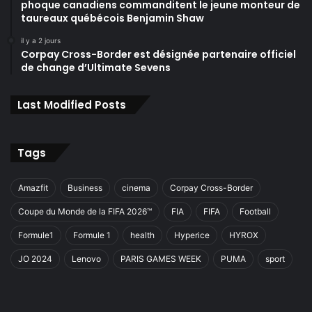
phoque canadiens commanditent le jeune monteur de
taureaux québécois Benjamin Shaw
il y a 2 jours
Corpay Cross-Border est désignée partenaire officiel
de change d’Ultimate Sevens
Last Modified Posts
Tags
Amazfit
Business
cinema
Corpay Cross-Border
Coupe du Monde de la FIFA 2026™
FIA
FIFA
Football
Formule1
Formule 1
health
Hyperice
HYROX
JO 2024
Lenovo
PARIS GAMES WEEK
PUMA
sport