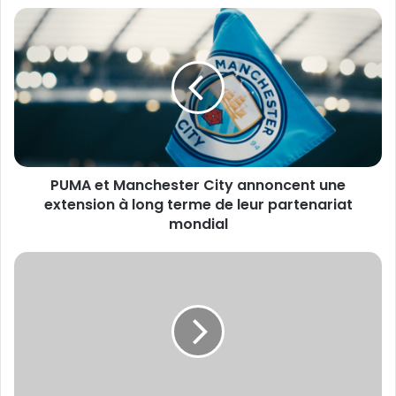
PUMA
et
Manchester
City
annoncent
une
extension
à
long
PUMA et Manchester City annoncent une
terme
de
extension à long terme de leur partenariat
leur
mondial
partenariat
mondial
Corpay
Cross-
Border
nommé
partenaire
officiel
FX
du