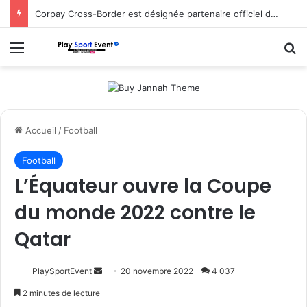
Corpay Cross-Border est désignée partenaire officiel de change d’Ultimate Sevens
Menu
R
Accueil
/
Football
Football
L’Équateur ouvre la Coupe
du monde 2022 contre le
Qatar
Envoyer
PlaySportEvent
20 novembre 2022
4 037
un
2 minutes de lecture
courriel