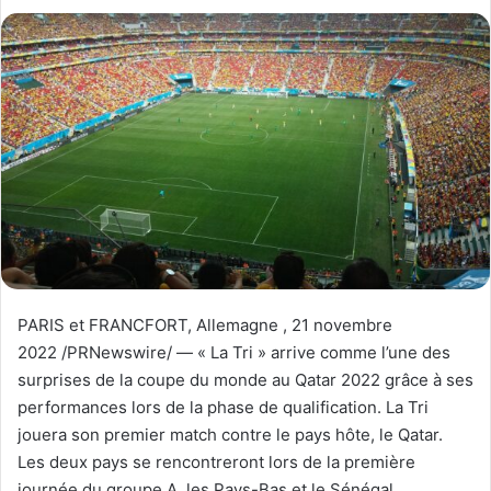
PARIS
et FRANCFORT, Allemagne
,
21 novembre
2022
/PRNewswire/ — « La Tri » arrive comme l’une des
surprises de la coupe du monde au
Qatar
2022 grâce à ses
performances lors de la phase de qualification. La Tri
jouera son premier match contre le pays hôte, le Qatar.
Les deux pays se rencontreront lors de la première
journée du groupe A, les Pays-Bas et le Sénégal