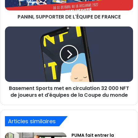
PANINI, SUPPORTER DE L'ÉQUIPE DE FRANCE
Basement
Sports
met
en
circulation
32
000
NFT
de
Basement Sports met en circulation 32 000 NFT
joueurs
et
de joueurs et d'équipes de la Coupe du monde
d'équipes
de
la
Coupe
Articles similaires
du
monde
PUMA fait entrer la