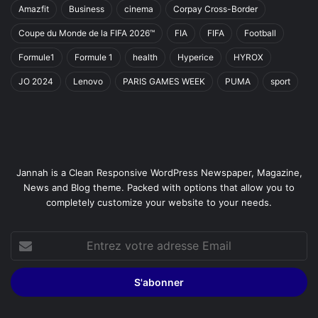
Amazfit
Business
cinema
Corpay Cross-Border
Coupe du Monde de la FIFA 2026™
FIA
FIFA
Football
Formule1
Formule 1
health
Hyperice
HYROX
JO 2024
Lenovo
PARIS GAMES WEEK
PUMA
sport
Jannah is a Clean Responsive WordPress Newspaper, Magazine,
News and Blog theme. Packed with options that allow you to
completely customize your website to your needs.
Entrez
votre
adresse
Email