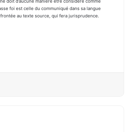
 ne doit d’aucune manière être considéré comme
fasse foi est celle du communiqué dans sa langue
nfrontée au texte source, qui fera jurisprudence.
primer