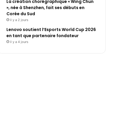
La création chorégraphique « Wing Chun
», née à Shenzhen, fait ses débuts en
Corée du Sud
il y a 2 jours
Lenovo soutient l’Esports World Cup 2026
en tant que partenaire fondateur
il y a 4 jours