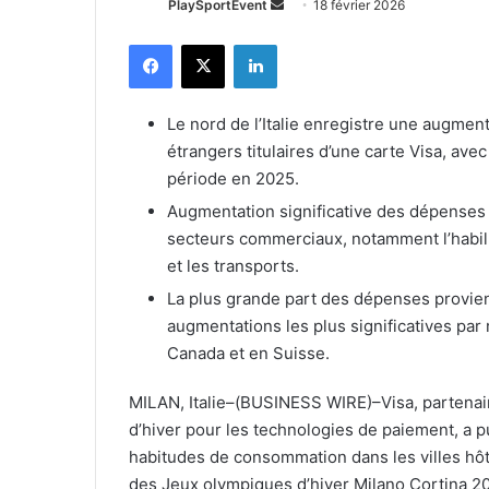
Envoyer
PlaySportEvent
18 février 2026
un
Facebook
X
Linkedin
courriel
Le nord de l’Italie enregistre une augmen
étrangers titulaires d’une carte Visa, av
période en 2025.
Augmentation significative des dépenses 
secteurs commerciaux, notamment l’habille
et les transports.
La plus grande part des dépenses provien
augmentations les plus significatives par
Canada et en Suisse.
MILAN, Italie–(BUSINESS WIRE)–Visa, partenai
d’hiver pour les technologies de paiement, a p
habitudes de consommation dans les villes hôt
des Jeux olympiques d’hiver Milano Cortina 2