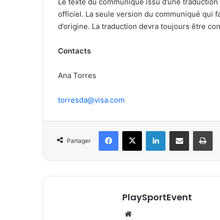
Le texte du communiqué issu d’une traduction
officiel. La seule version du communiqué qui 
d’origine. La traduction devra toujours être co
Contacts
Ana Torres
torresda@visa.com
Facebook
X
Linkedin
Partager par email
Im
Partager
PlaySportEvent
Website