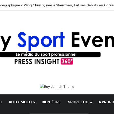
orégraphique « Wing Chun », née à Shenzhen, fait ses débuts en Coré
H
AUTO-MOTO
BIEN-ÊTRE
SPORT ECO
A PROPO