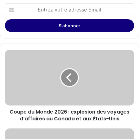
Entrez
votre
adresse
Email
Coupe
du
Monde
2026
:
explosion
des
voyages
d'affaires
Coupe du Monde 2026 : explosion des voyages
au
Canada
d'affaires au Canada et aux États-Unis
et
aux
Corpay
États-
Cross-