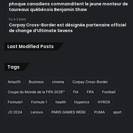
phoque canadiens commanditent le jeune monteur de
taureaux québécois Benjamin Shaw
il y a 2 jours
Corpay Cross-Border est désignée partenaire officiel
de change d’Ultimate Sevens
Last Modified Posts
Tags
Amazfit
Business
cinema
Corpay Cross-Border
Coupe du Monde de la FIFA 2026™
FIA
FIFA
Football
Formule1
Formule 1
health
Hyperice
HYROX
JO 2024
Lenovo
PARIS GAMES WEEK
PUMA
sport