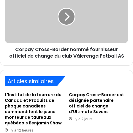
Unis
Border
nommé
fournisseur
officiel
de
change
du
Corpay Cross-Border nommé fournisseur
club
Vålerenga
officiel de change du club Vålerenga Fotball AS
Fotball
AS
Articles similaires
L’Institut de la fourrure du
Corpay Cross-Border est
Canada et Produits de
désignée partenaire
phoque canadiens
officiel de change
commanditent le jeune
d’Ultimate Sevens
monteur de taureaux
il y a 2 jours
québécois Benjamin Shaw
il y a 12 heures