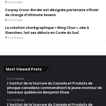
il y a 2 jours
Corpay Cross-Border est désignée partenaire officiel
de change d’Ultimate Sevens
il y a 2 jours
La création chorégraphique « Wing Chun », née à
Shenzhen, fait ses débuts en Corée du Sud
il y a 3 jours
Most Viewed Posts
il y a 12 heures
L’Institut de la fourrure du Canada et Produits de
phoque canadiens commanditent le jeune monteur de
taureaux québécois Benjamin Shaw
il y a 15 heures
L’Institut de la fourrure du Canada et Produits de