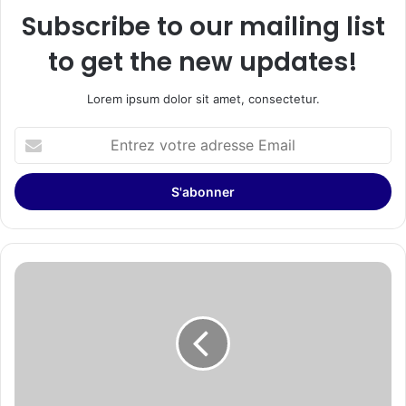
Subscribe to our mailing list
to get the new updates!
Lorem ipsum dolor sit amet, consectetur.
Entrez
votre
adresse
Email
ATTENTION
-
RECTIFICATION
:
Revoici
la
dépêche
corrigée: