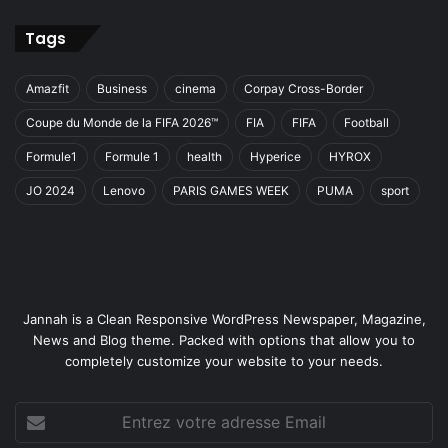
Tags
Amazfit
Business
cinema
Corpay Cross-Border
Coupe du Monde de la FIFA 2026™
FIA
FIFA
Football
Formule1
Formule 1
health
Hyperice
HYROX
JO 2024
Lenovo
PARIS GAMES WEEK
PUMA
sport
Jannah is a Clean Responsive WordPress Newspaper, Magazine,
News and Blog theme. Packed with options that allow you to
completely customize your website to your needs.
Entrez
votre