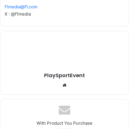
f1media@f1.com
X : @f1media
PlaySportEvent
Website
With Product You Purchase