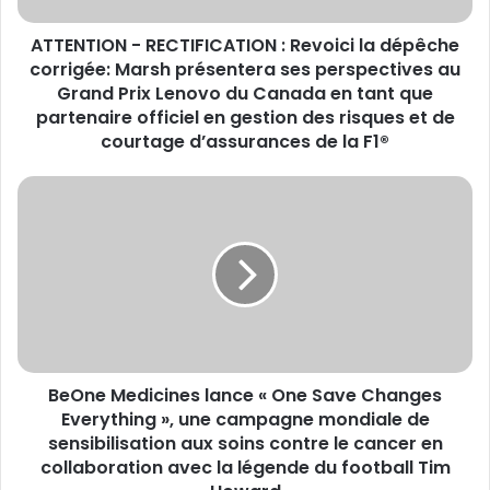
Marsh
ATTENTION - RECTIFICATION : Revoici la dépêche
présentera
ses
corrigée: Marsh présentera ses perspectives au
perspectives
Grand Prix Lenovo du Canada en tant que
au
partenaire officiel en gestion des risques et de
Grand
courtage d’assurances de la F1®
Prix
Lenovo
BeOne
du
Medicines
Canada
lance
en
«
tant
One
que
Save
partenaire
Changes
officiel
Everything
en
»,
gestion
BeOne Medicines lance « One Save Changes
une
des
campagne
Everything », une campagne mondiale de
risques
mondiale
sensibilisation aux soins contre le cancer en
et
de
collaboration avec la légende du football Tim
de
sensibilisation