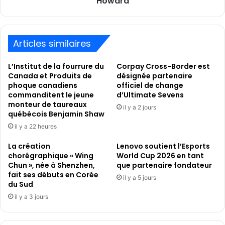
Howard
courtage
aux
d’assurances
soins
de
contre
la
le
Articles similaires
F1®
cancer
en
L’Institut de la fourrure du
Corpay Cross-Border est
collaboration
Canada et Produits de
désignée partenaire
avec
phoque canadiens
officiel de change
la
commanditent le jeune
d’Ultimate Sevens
légende
monteur de taureaux
il y a 2 jours
québécois Benjamin Shaw
du
football
il y a 22 heures
Tim
Howard
La création
Lenovo soutient l’Esports
chorégraphique « Wing
World Cup 2026 en tant
Chun », née à Shenzhen,
que partenaire fondateur
fait ses débuts en Corée
il y a 5 jours
du Sud
il y a 3 jours