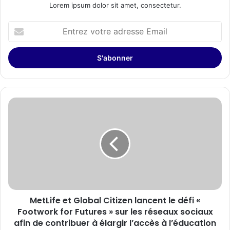
Lorem ipsum dolor sit amet, consectetur.
Entrez
votre
adresse
Email
MetLife
et
Global
Citizen
lancent
le
défi
«
Footwork
MetLife et Global Citizen lancent le défi «
for
Futures
Footwork for Futures » sur les réseaux sociaux
»
afin de contribuer à élargir l’accès à l’éducation