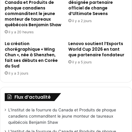
facile
Canada et Produits de
désignée partenaire
du
phoque canadiens
officiel de change
football
commanditent le jeune
d’Ultimate Sevens
en
monteur de taureaux
il y a 2 jours
québécois Benjamin Shaw
l'un
des
il y a 20 heures
plus
La création
Lenovo soutient l’Esports
grands
chorégraphique « Wing
World Cup 2026 en tant
moments
Chun », née à Shenzhen,
que partenaire fondateur
pour
fait ses débuts en Corée
les
il y a 5 jours
du Sud
supporters
il y a 3 jours
Flux d’actualité
L’Institut de la fourrure du Canada et Produits de phoque
canadiens commanditent le jeune monteur de taureaux
québécois Benjamin Shaw
L’Institut de la fourrure du Canada et Produits de phoque