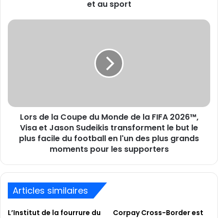
sur
et au sport
les
réseaux
Lors
sociaux
de
afin
la
de
Coupe
contribuer
du
à
Monde
élargir
de
l’accès
la
à
FIFA
l’éducation
Lors de la Coupe du Monde de la FIFA 2026™,
2026™,
et
Visa
Visa et Jason Sudeikis transforment le but le
au
et
plus facile du football en l'un des plus grands
sport
Jason
moments pour les supporters
Sudeikis
transforment
le
but
Articles similaires
le
plus
L’Institut de la fourrure du
Corpay Cross-Border est