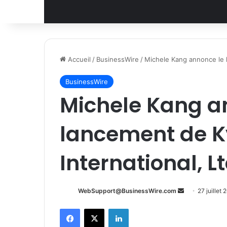
Accueil
/
BusinessWire
/
Michele Kang annonce le l
BusinessWire
Michele Kang a
lancement de K
International, Lt
Envoyer
WebSupport@BusinessWire.com
27 juillet
un
Facebook
X
Linkedin
courriel