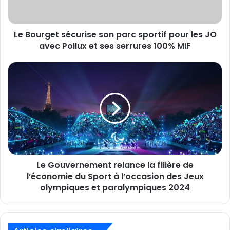
pour
les
JO
Le Bourget sécurise son parc sportif pour les JO
avec
Pollux
avec Pollux et ses serrures 100% MIF
et
ses
Le
serrures
Gouvernement
100%
relance
MIF
la
filière
de
l’économie
du
Sport
Le Gouvernement relance la filière de
à
l’occasion
l’économie du Sport à l’occasion des Jeux
des
olympiques et paralympiques 2024
Jeux
olympiques
et
paralympiques