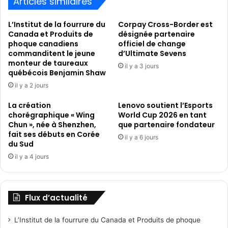
Articles similaires
2024
L’Institut de la fourrure du
Corpay Cross-Border est
Canada et Produits de
désignée partenaire
phoque canadiens
officiel de change
commanditent le jeune
d’Ultimate Sevens
monteur de taureaux
il y a 3 jours
québécois Benjamin Shaw
il y a 2 jours
La création
Lenovo soutient l’Esports
chorégraphique « Wing
World Cup 2026 en tant
Chun », née à Shenzhen,
que partenaire fondateur
fait ses débuts en Corée
il y a 6 jours
du Sud
il y a 4 jours
Flux d’actualité
L’Institut de la fourrure du Canada et Produits de phoque