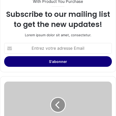
With Product You Purchase
Subscribe to our mailing list
to get the new updates!
Lorem ipsum dolor sit amet, consectetur.
Entrez
votre
adresse
Email
Le
Bourget
sécurise
son
parc
sportif