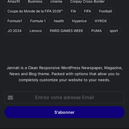
Amazfit
Business
cinema
Corpay Cross-Border
Coupe du Monde de la FIFA 2026™
FIA
FIFA
Football
Formule1
Formule 1
health
Hyperice
HYROX
JO 2024
Lenovo
PARIS GAMES WEEK
PUMA
sport
Jannah is a Clean Responsive WordPress Newspaper, Magazine,
News and Blog theme. Packed with options that allow you to
completely customize your website to your needs.
Entrez
votre
adresse
Email