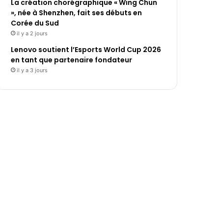
La création chorégraphique « Wing Chun
», née à Shenzhen, fait ses débuts en
Corée du Sud
il y a 2 jours
Lenovo soutient l’Esports World Cup 2026
en tant que partenaire fondateur
il y a 3 jours