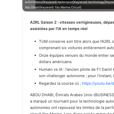
autonomous|Keyword: motorsport|Keyword: technology|Keyword
Abu Dhabi|Keyword: Yas Marina Circuit|
A2RL Saison 2 : vitesses vertigineuses, dépa
assistées par l’IA en temps réel
TUM conserve son titre alors que l’A2RL 
comprenant six voitures entièrement au
Onze équipes venues du monde entier se s
dollars américains
Humain vs IA : l’ancien pilote de F1 Danii
son challenger autonome ; pour l’instant,
Regardez la course ici :
https://youtu.b
ABOU DHABI, Émirats Arabes Unis–(BUSINESS
a marqué un tournant pour la technologie auto
autonomes ont repoussé les limites de la perfo
circuit Yas Marina. Lors d’une soirée marquée