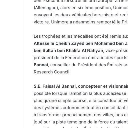
demi-seconde lorsqu’elles ont rattrapé l’arriè
(Allemagne), alors en sixième position, Unimore 
envoyant les deux véhicules hors-piste et redon
victoire. Unimore a néanmoins remporté le Prix
Les trophées et les médailles ont été remis au
Altesse le Cheikh Zayed ben Mohamed ben Z
ben Sultan ben Khalifa Al Nahyan
, vice-prési
président de la Fédération émiratie des sports
Bannai
, conseiller du Président des Émirats 
Research Council.
S.E. Faisal Al Bannai, concepteur et visionnai
possible lorsque l’ambition la plus audacieuse s
plus qu’une simple course, elle constitue un vér
des systèmes autonomes tout en consolidant l
à transformer prochainement nos villes, nos es
joué sur la piste témoigne de la force du talent