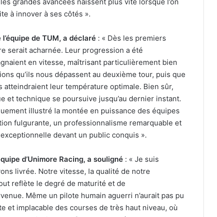
les grandes avancées naissent plus vite lorsque l’on
ite à innover à ses côtés ».
 l’équipe de TUM, a déclaré
: « Dès les premiers
re serait acharnée. Leur progression a été
agnaient en vitesse, maîtrisant particulièrement bien
ions qu’ils nous dépassent au deuxième tour, puis que
atteindraient leur température optimale. Bien sûr,
ue et technique se poursuive jusqu’au dernier instant.
fiquement illustré la montée en puissance des équipes
ion fulgurante, un professionnalisme remarquable et
té exceptionnelle devant un public conquis ».
équipe d’Unimore Racing, a souligné
: « Je suis
ns livrée. Notre vitesse, la qualité de notre
ut reflète le degré de maturité et de
venue. Même un pilote humain aguerri n’aurait pas pu
brute et implacable des courses de très haut niveau, où