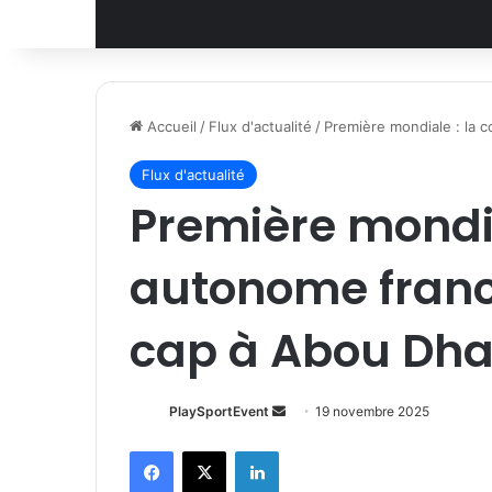
Accueil
/
Flux d'actualité
/
Première mondiale : la 
Flux d'actualité
Première mondia
autonome franc
cap à Abou Dha
Envoyer
PlaySportEvent
19 novembre 2025
un
Facebook
X
Linkedin
courriel