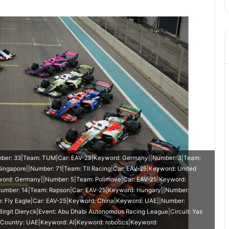
umber: 33|Team: TUM|Car: EAV-25|Keyword: Germany||Number: 3|Team:
Singapore||Number: 71|Team: TII Racing|Car: EAV-25|Keyword: United
yword: Germany||Number: 5|Team: Polimove|Car: EAV-25|Keyword:
|Number: 14|Team: Rapson|Car: EAV-25|Keyword: Hungary||Number:
 Fly Eagle|Car: EAV-25|Keyword: China|Keyword: UAE||Number:
irgit Dieryck|Event: Abu Dhabi Autonomous Racing League|Circuit: Yas
5|Country: UAE|Keyword: AI|Keyword: robotics|Keyword: