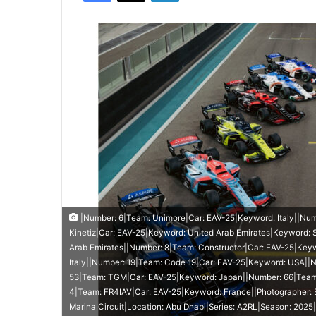
|Number: 6|Team: Unimore|Car: EAV-25|Keyword: Italy||N
Kinetiz|Car: EAV-25|Keyword: United Arab Emirates|Keyword: 
Arab Emirates||Number: 8|Team: Constructor|Car: EAV-25|Ke
Italy||Number: 19|Team: Code 19|Car: EAV-25|Keyword: USA|
53|Team: TGM|Car: EAV-25|Keyword: Japan||Number: 66|Team:
4|Team: FR4IAV|Car: EAV-25|Keyword: France||Photographer: B
Marina Circuit|Location: Abu Dhabi|Series: A2RL|Season: 202