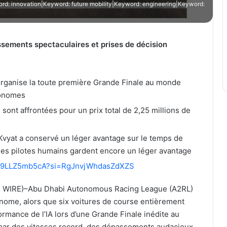
: innovation|Keyword: future mobility|Keyword: engineering|Keyword:
ssements spectaculaires et prises de décision
organise la toute première Grande Finale au monde
tonomes
ont affrontées pour un prix total de 2,25 millions de
l Kvyat a conservé un léger avantage sur le temps de
 les pilotes humains gardent encore un léger avantage
e/d9LLZ5mb5cA?si=RgJnvjWhdasZdXZS
 WIRE)–Abu Dhabi Autonomous Racing League (A2RL)
nome, alors que six voitures de course entièrement
rmance de l’IA lors d’une Grande Finale inédite au
 par des vitesses record, des dépassements audacieux