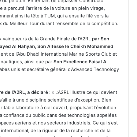
re du peloton. En tentant de dépasser Constructor
a percuté l’arrière de la voiture en plein virage,
nant ainsi la tête à TUM, qui a ensuite filé vers la
 du Meilleur Tour durant l’ensemble de la compétition.
x vainqueurs de la Grande Finale de l’A2RL
par Son
ayed Al Nahyan, Son Altesse le Cheikh Mohammed
dent de l’Abu Dhabi International Marine Sports Club et
 nautiques, ainsi que par
Son Excellence Faisal Al
arabes unis et secrétaire général d’Advanced Technology
re de l’A2RL, a déclaré
: « L’A2RL illustre ce qui devient
’allie à une discipline scientifique d’exception. Bien
itable laboratoire à ciel ouvert, propulsant l’évolution
a confiance du public dans des technologies appelées
paces aériens et nos secteurs industriels. Ce qui s’est
 international, de la rigueur de la recherche et de la