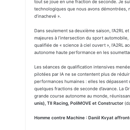
tout se joue en une fraction de seconde. Je su
technologiques que nous avons démontrées, mai
d’inachevé ».
Dans seulement sa deuxième saison, l’A2RL et
majeures à l’intersection du sport automobile, de
qualifiée de « science à ciel ouvert », l’A2RL
autonome haute performance en les soumettan
Les séances de qualification intensives mené
pilotées par IA ne se contentent plus de rédui
performances humaines : elles les dépassent 
quelques fractions de seconde d’avance. La Gra
grande course autonome au monde, réunissant
unis), TII Racing, PoliMOVE et Constructor
(d
Homme contre Machine : Daniil Kvyat affronte