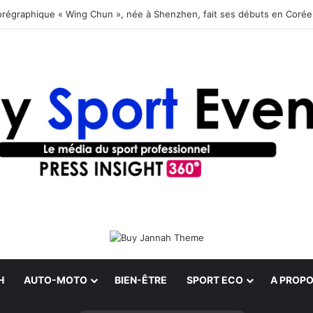
orégraphique « Wing Chun », née à Shenzhen, fait ses débuts en Coré
H
AUTO-MOTO
BIEN-ÊTRE
SPORT ECO
A PROPO