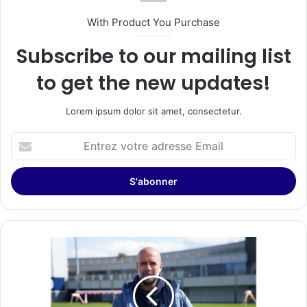
With Product You Purchase
Subscribe to our mailing list
to get the new updates!
Lorem ipsum dolor sit amet, consectetur.
Entrez
votre
adresse
Email
Manchester
City
met
la
technologie