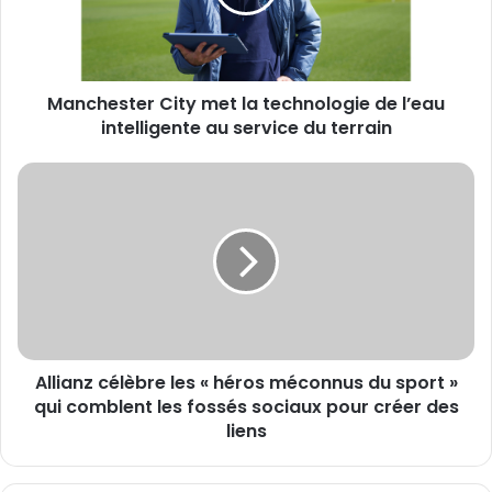
de
l’eau
intelligente
au
Manchester City met la technologie de l’eau
service
du
intelligente au service du terrain
terrain
Allianz
célèbre
les
«
héros
méconnus
du
sport
»
Allianz célèbre les « héros méconnus du sport »
qui
comblent
qui comblent les fossés sociaux pour créer des
les
liens
fossés
sociaux