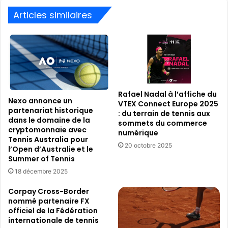
pour
créer
Articles similaires
des
liens
Rafael Nadal à l’affiche du
Nexo annonce un
VTEX Connect Europe 2025
partenariat historique
: du terrain de tennis aux
dans le domaine de la
sommets du commerce
cryptomonnaie avec
numérique
Tennis Australia pour
20 octobre 2025
l’Open d’Australie et le
Summer of Tennis
18 décembre 2025
Corpay Cross-Border
nommé partenaire FX
officiel de la Fédération
internationale de tennis