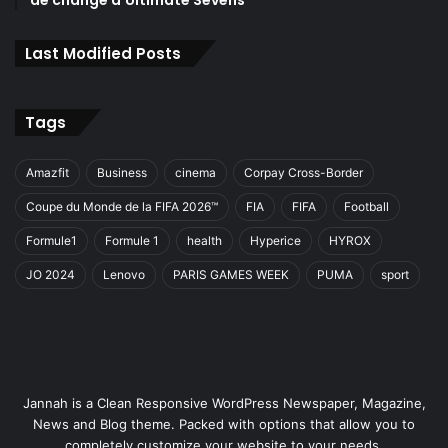
de change d’Ultimate Sevens
Last Modified Posts
Tags
Amazfit
Business
cinema
Corpay Cross-Border
Coupe du Monde de la FIFA 2026™
FIA
FIFA
Football
Formule1
Formule 1
health
Hyperice
HYROX
JO 2024
Lenovo
PARIS GAMES WEEK
PUMA
sport
Jannah is a Clean Responsive WordPress Newspaper, Magazine,
News and Blog theme. Packed with options that allow you to
completely customize your website to your needs.