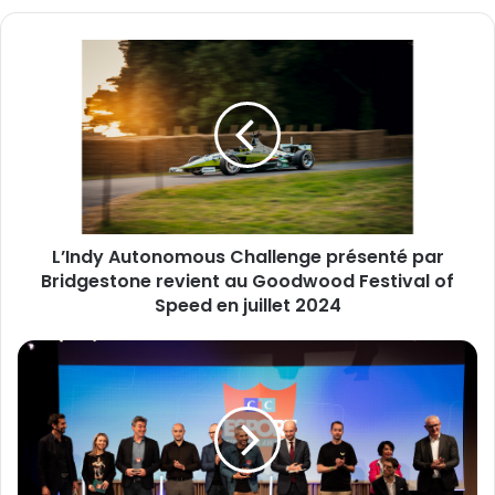
L’Indy
Autonomous
Challenge
présenté
par
Bridgestone
revient
au
Goodwood
L’Indy Autonomous Challenge présenté par
Festival
of
Bridgestone revient au Goodwood Festival of
Speed
Speed en juillet 2024
en
juillet
Les
2024
5
initiatives
esport
innovantes
Made
in