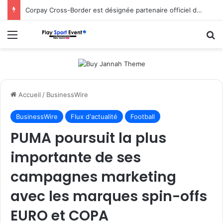
Corpay Cross-Border est désignée partenaire officiel de change d’Ultimate Sevens
Menu
R
Accueil
/
BusinessWire
BusinessWire
Flux d'actualité
Football
PUMA poursuit la plus
importante de ses
campagnes marketing
avec les marques spin-offs
EURO et COPA