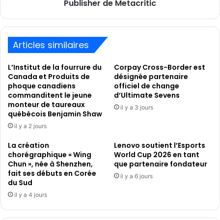
de
Publisher de Metacritic
l’Annual
Game
Publisher
de
Articles similaires
Metacritic
L’Institut de la fourrure du
Corpay Cross-Border est
Canada et Produits de
désignée partenaire
phoque canadiens
officiel de change
commanditent le jeune
d’Ultimate Sevens
monteur de taureaux
il y a 3 jours
québécois Benjamin Shaw
il y a 2 jours
La création
Lenovo soutient l’Esports
chorégraphique « Wing
World Cup 2026 en tant
Chun », née à Shenzhen,
que partenaire fondateur
fait ses débuts en Corée
il y a 6 jours
du Sud
il y a 4 jours