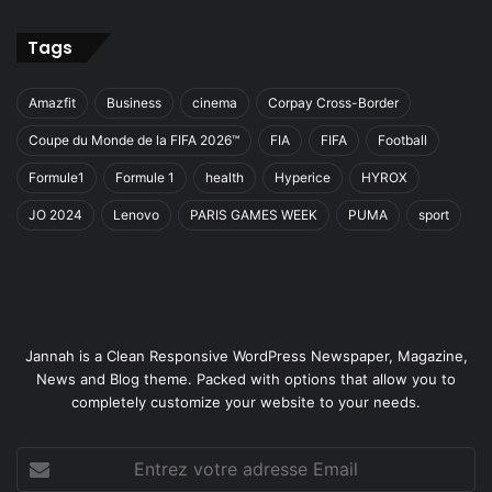
Tags
Amazfit
Business
cinema
Corpay Cross-Border
Coupe du Monde de la FIFA 2026™
FIA
FIFA
Football
Formule1
Formule 1
health
Hyperice
HYROX
JO 2024
Lenovo
PARIS GAMES WEEK
PUMA
sport
Jannah is a Clean Responsive WordPress Newspaper, Magazine,
News and Blog theme. Packed with options that allow you to
completely customize your website to your needs.
Entrez
votre