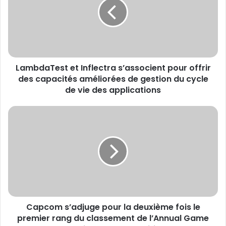
s’associent
pour
offrir
des
capacités
améliorées
LambdaTest et Inflectra s’associent pour offrir
de
gestion
des capacités améliorées de gestion du cycle
du
de vie des applications
cycle
de
Capcom
vie
s’adjuge
des
pour
applications
la
deuxième
fois
le
premier
rang
Capcom s’adjuge pour la deuxième fois le
du
classement
premier rang du classement de l’Annual Game