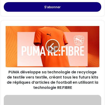
adresse
Email
PUMA
développe
sa
technologie
de
recyclage
de
textile
vers
PUMA développe sa technologie de recyclage
textile,
créant
de textile vers textile, créant tous les futurs kits
tous
de répliques d’articles de football en utilisant la
les
technologie RE:FIBRE
futurs
kits
Neuranics
de
lance