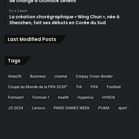
de change d’Ultimate Sevens
il y a 2 jours
La création chorégraphique « Wing Chun », née à
Shenzhen, fait ses débuts en Corée du Sud
Last Modified Posts
Tags
Amazfit
Business
cinema
Corpay Cross-Border
Coupe du Monde de la FIFA 2026™
FIA
FIFA
Football
Formule1
Formule 1
health
Hyperice
HYROX
JO 2024
Lenovo
PARIS GAMES WEEK
PUMA
sport