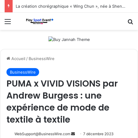
La création chorégraphique « Wing Chun », née à Shenzhen, fait ses débuts en Corée du Sud
Menu
R
Accueil
/
BusinessWire
BusinessWire
PUMA x VIVID VISIONS par
Andrew Burgess : une
expérience de mode de
textile à textile
Envoyer
WebSupport@BusinessWire.com
7 décembre 2023