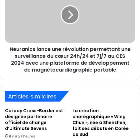
répliques
une
d’articles
révolution
de
permettant
football
une
en
surveillance
utilisant
du
la
cœur
technologie
Neuranics lance une révolution permettant une
24h/24
RE:FIBRE
et
surveillance du cœur 24h/24 et 7j/7 au CES
7j/7
2024 avec une plateforme de développement
au
de magnétocardiographie portable
CES
2024
avec
une
Articles similaires
plateforme
de
Corpay Cross-Border est
La création
développement
désignée partenaire
chorégraphique « Wing
de
officiel de change
Chun », née à Shenzhen,
magnétocardiographie
d’Ultimate Sevens
fait ses débuts en Corée
portable
du Sud
il y a 21 heures