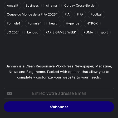
Amazfit
Business
cinema
Corpay Cross-Border
Coupe du Monde de la FIFA 2026™
FIA
FIFA
Football
Formule1
Formule 1
health
Hyperice
HYROX
JO 2024
Lenovo
PARIS GAMES WEEK
PUMA
sport
Jannah is a Clean Responsive WordPress Newspaper, Magazine,
News and Blog theme. Packed with options that allow you to
completely customize your website to your needs.
Entrez
votre
adresse
Email