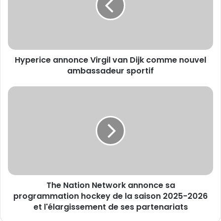
Dijk
comme
nouvel
ambassadeur
sportif
Hyperice annonce Virgil van Dijk comme nouvel
ambassadeur sportif
The
Nation
Network
annonce
sa
programmation
hockey
de
la
The Nation Network annonce sa
saison
2025-
programmation hockey de la saison 2025-2026
2026
et l'élargissement de ses partenariats
et