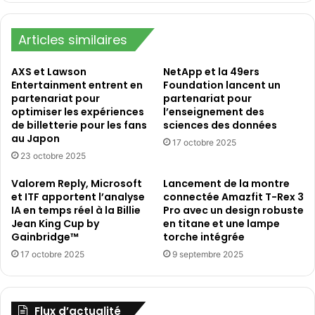
l'élargissement
de
ses
Articles similaires
partenariats
AXS et Lawson
NetApp et la 49ers
Entertainment entrent en
Foundation lancent un
partenariat pour
partenariat pour
optimiser les expériences
l’enseignement des
de billetterie pour les fans
sciences des données
au Japon
17 octobre 2025
23 octobre 2025
Valorem Reply, Microsoft
Lancement de la montre
et ITF apportent l’analyse
connectée Amazfit T-Rex 3
IA en temps réel à la Billie
Pro avec un design robuste
Jean King Cup by
en titane et une lampe
Gainbridge™
torche intégrée
17 octobre 2025
9 septembre 2025
Flux d’actualité