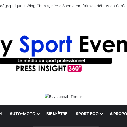
orégraphique « Wing Chun », née à Shenzhen, fait ses débuts en Coré
H
AUTO-MOTO
BIEN-ÊTRE
SPORT ECO
A PROPO