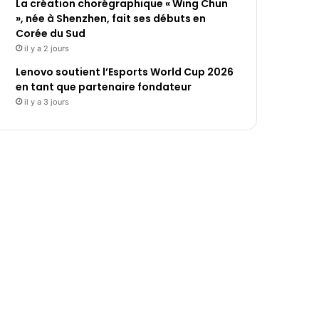
La création chorégraphique « Wing Chun
», née à Shenzhen, fait ses débuts en
Corée du Sud
il y a 2 jours
Lenovo soutient l’Esports World Cup 2026
en tant que partenaire fondateur
il y a 3 jours