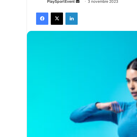
Envoyer
PlaySportEvent
3 novembre 2023
un
Facebook
X
Linkedin
courriel